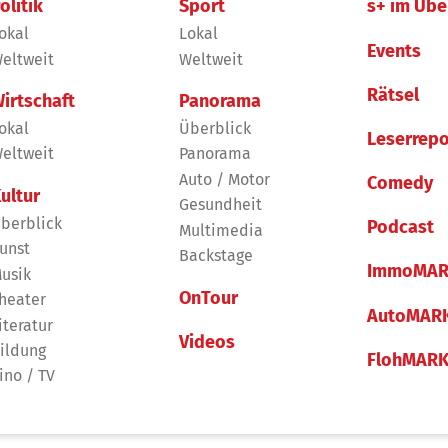
olitik
Sport
s+ im Übe
okal
Lokal
Events
eltweit
Weltweit
Rätsel
irtschaft
Panorama
okal
Überblick
Leserrepo
eltweit
Panorama
Auto / Motor
Comedy
ultur
Gesundheit
berblick
Podcast
Multimedia
unst
Backstage
ImmoMAR
usik
OnTour
heater
AutoMAR
iteratur
Videos
ildung
FlohMAR
ino / TV