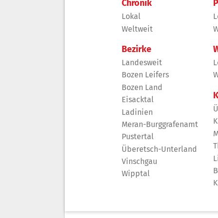
Chronik
P
Lokal
L
Weltweit
W
Bezirke
W
Landesweit
L
Bozen Leifers
W
Bozen Land
K
Eisacktal
Ü
Ladinien
K
Meran-Burggrafenamt
M
Pustertal
T
Überetsch-Unterland
L
Vinschgau
B
Wipptal
K