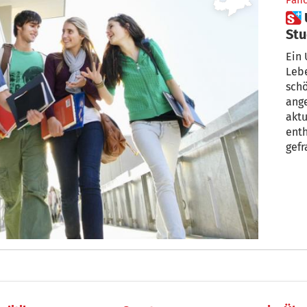
Pan
 Untersuchung zeigt: Diese
Stu
gut
Ein 
Lebe
schö
ange
aktu
enth
gefr