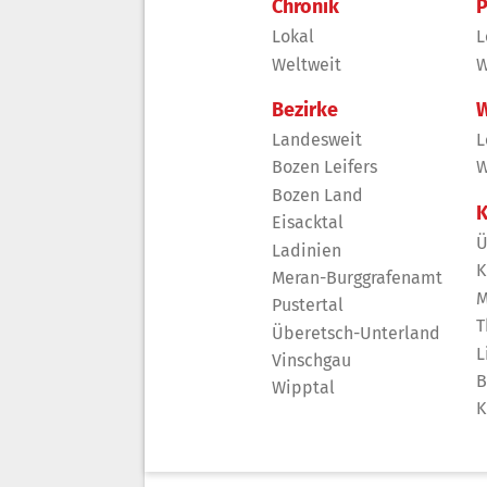
Chronik
P
Lokal
L
Weltweit
W
Bezirke
W
Landesweit
L
Bozen Leifers
W
Bozen Land
K
Eisacktal
Ü
Ladinien
K
Meran-Burggrafenamt
M
Pustertal
T
Überetsch-Unterland
L
Vinschgau
B
Wipptal
K