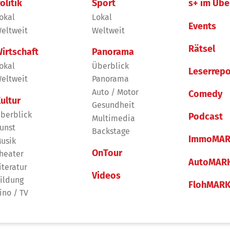
olitik
Sport
s+ im Übe
okal
Lokal
Events
eltweit
Weltweit
Rätsel
irtschaft
Panorama
okal
Überblick
Leserrepo
eltweit
Panorama
Auto / Motor
Comedy
ultur
Gesundheit
berblick
Podcast
Multimedia
unst
Backstage
ImmoMAR
usik
OnTour
heater
AutoMAR
iteratur
Videos
ildung
FlohMAR
ino / TV