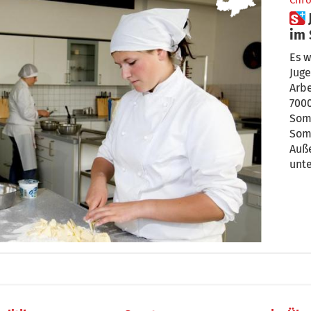
Chro
 Jeder 2. Jugendliche arbeitet
im
Es w
Juge
Arbei
7000
Som
Som
Auß
unte