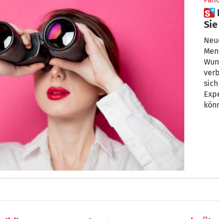
Pan
 Neuer Job im neuen Jahr: Was
Sie
üb
Neue
Men
Wun
ver
sich
Expe
könn