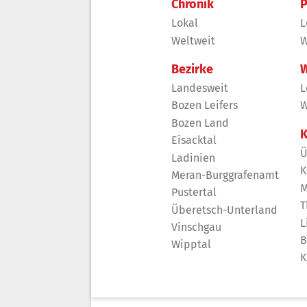
Chronik
P
Lokal
L
Weltweit
W
Bezirke
W
Landesweit
L
Bozen Leifers
W
Bozen Land
K
Eisacktal
Ü
Ladinien
K
Meran-Burggrafenamt
M
Pustertal
T
Überetsch-Unterland
L
Vinschgau
B
Wipptal
K