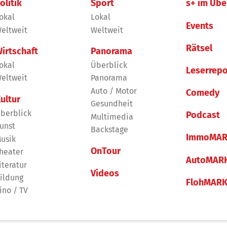
olitik
Sport
s+ im Übe
okal
Lokal
Events
eltweit
Weltweit
Rätsel
irtschaft
Panorama
okal
Überblick
Leserrepo
eltweit
Panorama
Auto / Motor
Comedy
ultur
Gesundheit
berblick
Podcast
Multimedia
unst
Backstage
ImmoMAR
usik
OnTour
heater
AutoMAR
iteratur
Videos
ildung
FlohMAR
ino / TV