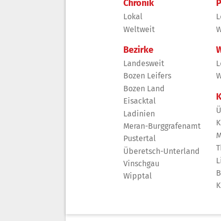
Chronik
P
Lokal
L
Weltweit
W
Bezirke
W
Landesweit
L
Bozen Leifers
W
Bozen Land
K
Eisacktal
Ü
Ladinien
K
Meran-Burggrafenamt
M
Pustertal
T
Überetsch-Unterland
L
Vinschgau
B
Wipptal
K