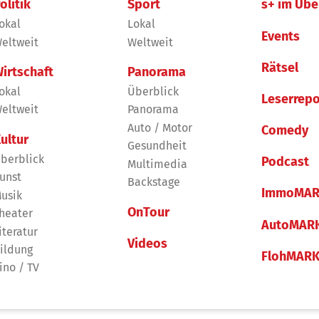
olitik
Sport
s+ im Übe
okal
Lokal
Events
eltweit
Weltweit
Rätsel
irtschaft
Panorama
okal
Überblick
Leserrepo
eltweit
Panorama
Auto / Motor
Comedy
ultur
Gesundheit
berblick
Podcast
Multimedia
unst
Backstage
ImmoMAR
usik
OnTour
heater
AutoMAR
iteratur
Videos
ildung
FlohMAR
ino / TV