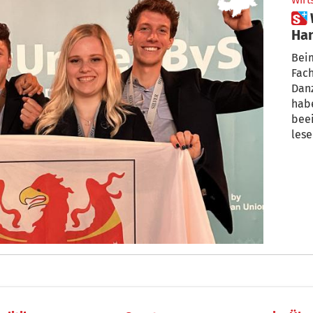
Wirt
 WorldSkills: Südtiroler
Han
Ge
Bei
Fach
Danz
hab
beei
lese