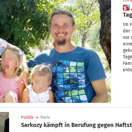
Chro
 „Waldfamilie“: Gericht hat 60
Tag
Wie
Im F
der 
vor 
ein
gek
Tage
Fam
ents
Elte
mit.
Politik
»
Paris
Sarkozy kämpft in Berufung gegen Haftst