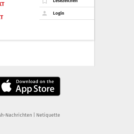
Lesezeichen
KT
Login
KT
|
sh-Nachrichten
Netiquette