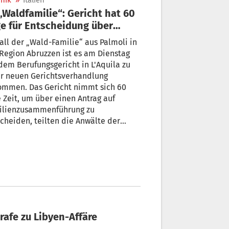
nik
»
Italien
e für Entscheidung über
dervereinigung
all der „Wald-Familie“ aus Palmoli in
Region Abruzzen ist es am Dienstag
dem Berufungsgericht in L'Aquila zu
er neuen Gerichtsverhandlung
ommen. Das Gericht nimmt sich 60
 Zeit, um über einen Antrag auf
ilienzusammenführung zu
cheiden, teilten die Anwälte der
rn nach einer Anhörung am Dienstag
rafe zu Libyen-Affäre