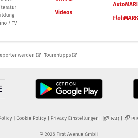
AutoMAR
iteratur
Videos
ildung
FlohMAR
ino / TV
reporter werden
Tourentipps
Policy
|
Cookie Policy
|
Privacy Einstellungen
|
|
FAQ
Pu
2
©
2026
First Avenue GmbH