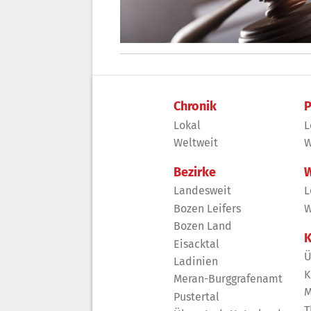
Chronik
P
Lokal
L
Weltweit
W
Bezirke
W
Landesweit
L
Bozen Leifers
W
Bozen Land
K
Eisacktal
Ü
Ladinien
K
Meran-Burggrafenamt
M
Pustertal
T