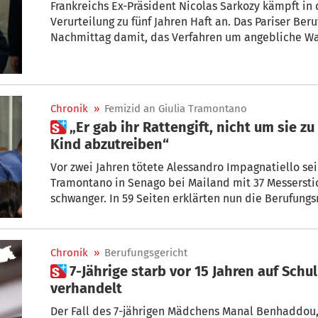
Frankreichs Ex-Präsident Nicolas Sarkozy kämpft in 
Verurteilung zu fünf Jahren Haft an. Das Pariser Be
Nachmittag damit, das Verfahren um angebliche W
71-Jährigen und weitere Angeklagte neu aufzurollen.
Chronik
»
Femizid an Giulia Tramontano
 „Er gab ihr Rattengift, nicht um sie zu töten, sondern um das
Kind abzutreiben“
Vor zwei Jahren tötete Alessandro Impagnatiello se
Tramontano in Senago bei Mailand mit 37 Messerstichen. Sie war im siebten Monat
schwanger. In 59 Seiten erklärten nun die Berufungs
Mord an Giulia nicht geplant habe.
Chronik
»
Berufungsgericht
 7-Jährige starb vor 15 Jahren auf Schulhof: Fall wird erneut
verhandelt
Der Fall des 7-jährigen Mädchens Manal Benhaddo