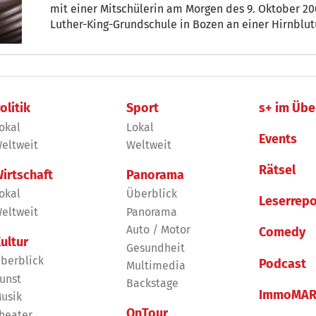
mit einer Mitschülerin am Morgen des 9. Oktober 20
Luther-King-Grundschule in Bozen an einer Hirnblut
Berufungsgericht verhandelt.
olitik
Sport
s+ im Übe
okal
Lokal
Events
eltweit
Weltweit
Rätsel
irtschaft
Panorama
okal
Überblick
Leserrepo
eltweit
Panorama
Auto / Motor
Comedy
ultur
Gesundheit
berblick
Podcast
Multimedia
unst
Backstage
ImmoMAR
usik
OnTour
heater