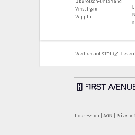
Überetsch-Unterland
L
Vinschgau
B
Wipptal
K
Werben auf STOL
Leser
Impressum
|
AGB
|
Privacy 