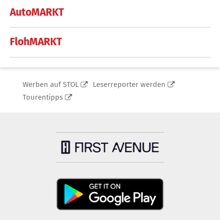
AutoMARKT
FlohMARKT
Werben auf STOL
Leserreporter werden
Tourentipps