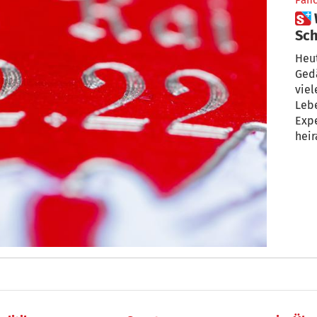
Pan
 Warum Hochzeiten an
Sch
ein
Heut
Gedä
viel
Leb
Expe
heir