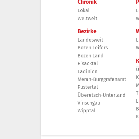
Chronik
P
Lokal
L
Weltweit
W
Bezirke
W
Landesweit
L
Bozen Leifers
W
Bozen Land
K
Eisacktal
Ü
Ladinien
K
Meran-Burggrafenamt
M
Pustertal
T
Überetsch-Unterland
L
Vinschgau
B
Wipptal
K