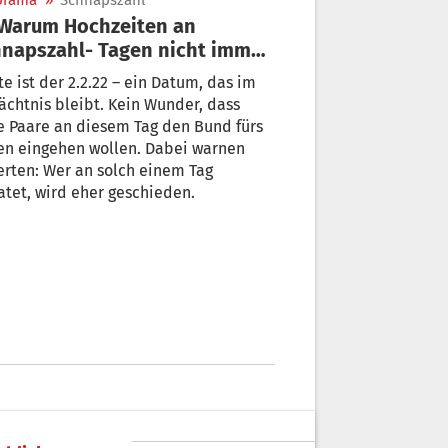
orama
»
Schnapszahl
napszahl- Tagen nicht immer
e gute Idee sind
e ist der 2.2.22 – ein Datum, das im
chtnis bleibt. Kein Wunder, dass
e Paare an diesem Tag den Bund fürs
en eingehen wollen. Dabei warnen
rten: Wer an solch einem Tag
atet, wird eher geschieden.