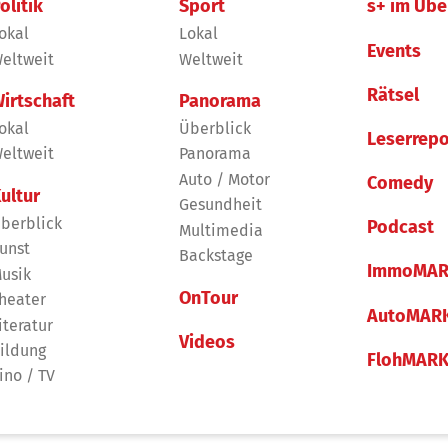
olitik
Sport
s+ im Übe
okal
Lokal
Events
eltweit
Weltweit
Rätsel
irtschaft
Panorama
okal
Überblick
Leserrepo
eltweit
Panorama
Auto / Motor
Comedy
ultur
Gesundheit
berblick
Podcast
Multimedia
unst
Backstage
ImmoMAR
usik
OnTour
heater
AutoMAR
iteratur
Videos
ildung
FlohMAR
ino / TV