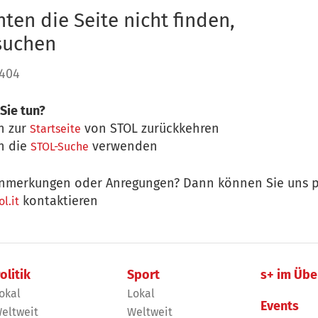
ten die Seite nicht finden,
 suchen
 404
Sie tun?
n zur
von STOL zurückkehren
Startseite
n die
verwenden
STOL-Suche
nmerkungen oder Anregungen? Dann können Sie uns p
kontaktieren
l.it
olitik
Sport
s+ im Übe
okal
Lokal
Events
eltweit
Weltweit