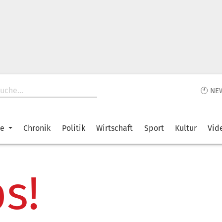
🕙 NE
ke
Chronik
Politik
Wirtschaft
Sport
Kultur
Vid
s!