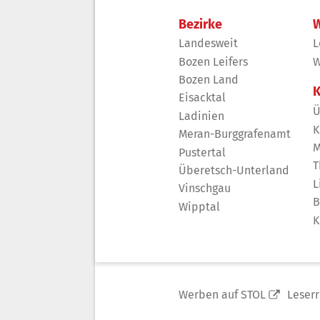
Bezirke
W
Landesweit
L
Bozen Leifers
W
Bozen Land
K
Eisacktal
Ü
Ladinien
K
Meran-Burggrafenamt
M
Pustertal
T
Überetsch-Unterland
L
Vinschgau
B
Wipptal
K
Werben auf STOL
Leser