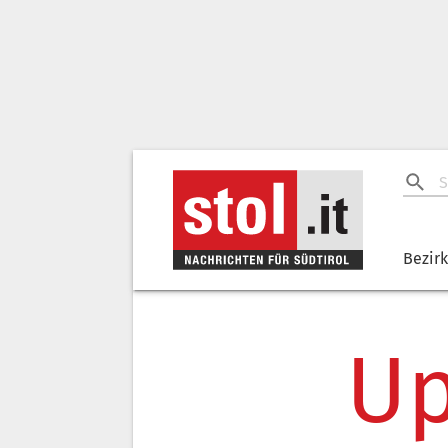
Bezir
Up