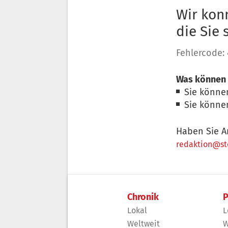
Wir konn
die Sie
Fehlercode:
Was können 
Sie könne
Sie könne
Haben Sie A
redaktion@sto
Chronik
P
Lokal
L
Weltweit
W