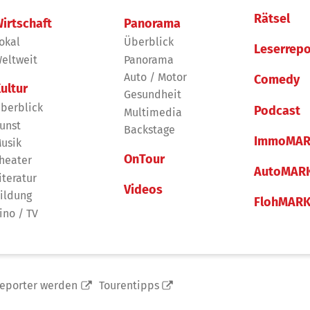
Rätsel
irtschaft
Panorama
okal
Überblick
Leserrepo
eltweit
Panorama
Auto / Motor
Comedy
ultur
Gesundheit
berblick
Podcast
Multimedia
unst
Backstage
ImmoMAR
usik
OnTour
heater
AutoMAR
iteratur
Videos
ildung
FlohMAR
ino / TV
reporter werden
Tourentipps