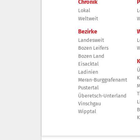
Chronik
P
Lokal
L
Weltweit
W
Bezirke
W
Landesweit
L
Bozen Leifers
W
Bozen Land
K
Eisacktal
Ü
Ladinien
K
Meran-Burggrafenamt
M
Pustertal
T
Überetsch-Unterland
L
Vinschgau
B
Wipptal
K