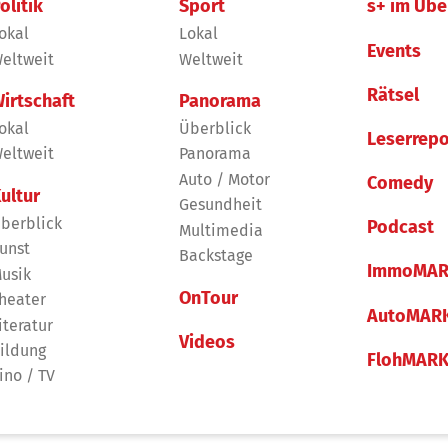
olitik
Sport
s+ im Übe
okal
Lokal
Events
eltweit
Weltweit
Rätsel
irtschaft
Panorama
okal
Überblick
Leserrepo
eltweit
Panorama
Auto / Motor
Comedy
ultur
Gesundheit
berblick
Podcast
Multimedia
unst
Backstage
ImmoMAR
usik
OnTour
heater
AutoMAR
iteratur
Videos
ildung
FlohMAR
ino / TV