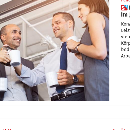
Pan
 Konzentration, bitte! Wie wir
im 
fin
Konz
Leis
viel
Körp
bede
Arbe