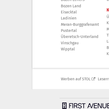
Bozen Land
K
Eisacktal
Ü
Ladinien
K
Meran-Burggrafenamt
M
Pustertal
T
Überetsch-Unterland
L
Vinschgau
B
Wipptal
K
Werben auf STOL
Leser