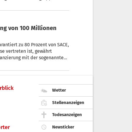
e nicht geimpft. Die interaktive
ölkerung geschützt ist. + Von
arantiert zu 80 Prozent von SACE,
e vertreten ist, gewährt
inanzierung mit der sogenannten
ahren abgewickelt worden ist,
gesehen ist.
rblick
Wetter
Stellenanzeigen
Todesanzeigen
rter
Newsticker