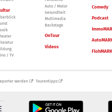
Auto / Motor
Comedy
ultur
Gesundheit
berblick
Podcast
Multimedia
unst
Backstage
ImmoMAR
usik
OnTour
heater
AutoMAR
iteratur
Videos
ildung
FlohMAR
ino / TV
reporter werden
Tourentipps