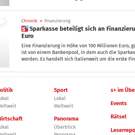
Über-60-Jährigen sind in gar einigen Gemeinden viel
Karte zeigt Gemeinde für Gemeinde, wie gut die Bev
Michael Eschgfäller
Chronik
»
Finanzierung
 Sparkasse beteiligt sich an Finanzierung von 100 Millionen
Euro
Eine Finanzierung in Höhe von 100 Millionen Euro, g
ist von einem Bankenpool, in dem auch die Sparkass
worden. Es handelt sich italienweit um die erste F
„Garanzia Italia“, die mit dem entsprechendem Verf
das vom „Liquiditätsdekret“ (Decreto Liquidità) vor
olitik
Sport
s+ im Übe
okal
Lokal
Events
eltweit
Weltweit
Rätsel
irtschaft
Panorama
okal
Überblick
Leserrepo
eltweit
Panorama