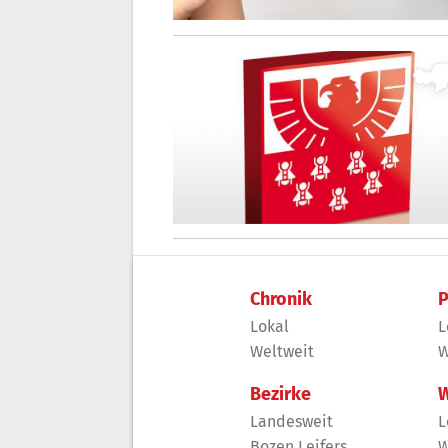
Chronik
P
Lokal
L
Weltweit
W
Bezirke
W
Landesweit
L
Bozen Leifers
W