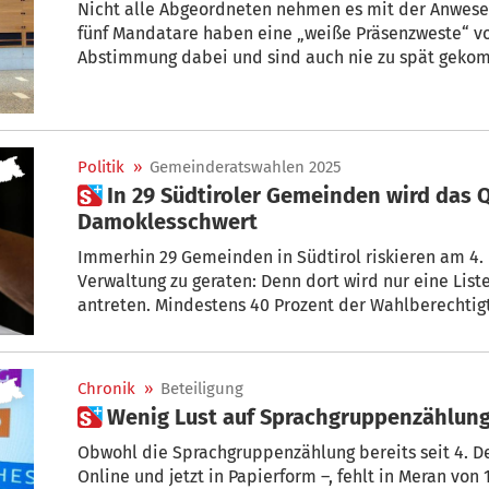
Nicht alle Abgeordneten nehmen es mit der Anwesenheitsp
fünf Mandatare haben eine „weiße Präsenzweste“ vorzuweisen: Sie waren bei jeder
Abstimmung dabei und sind auch nie zu spät geko
Politik
»
Gemeinderatswahlen 2025
 In 29 Südtiroler Gemeinden wird das Quorum zum
Damoklesschwert
Immerhin 29 Gemeinden in Südtirol riskieren am 4. Mai, unter kommissarische
Verwaltung zu geraten: Denn dort wird nur eine Liste zu den Gemeinderatswahl
antreten. Mindestens 40 Prozent der Wahlberechtigten müssen dort abstimmen,
damit die Wahl gültig ist.
Chronik
»
Beteiligung
 Wenig Lust auf Sprachgruppenzählung
Obwohl die Sprachgruppenzählung bereits seit 4. De
Online und jetzt in Papierform –, fehlt in Meran von 13.500 Bürgern immer noch die