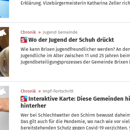
Erklärung. Vizebürgermeisterin Katharina Zeller ric
Bevölkerung und erklärt, was damit auf dem Spiel s
Chronik
»
Jugend Gemeinde
 Wo der Jugend der Schuh drückt
Wie kann Brixen jugendfreundlicher werden? An den
Jugendliche im Alter zwischen 11 und 25 Jahren beim ersten Workshop des
Jugendbeteiligungsprozesses der Gemeinde Brixen intensiv gefeilt
interessante Arbeitsfelder.
Chronik
»
Impf-Fortschritt
 Interaktive Karte: Diese Gemeinden hinken beim Impfen weit
hinterher
Wer bei Schlechtwetter den Schirm bewusst daheim 
Das gilt auch für die Pandemie, wo nach wie vor viel
bereitstehenden Schutz gegen Covid-19 verzichten. 