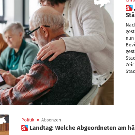
Chro
 „SeniorInnen gestalten
Stä
mi
Nach
gest
nun 
Bevö
gest
Städ
Zeic
Stad
Bete
Politik
»
Absenzen
 Landtag: Welche Abgeordneten am hä