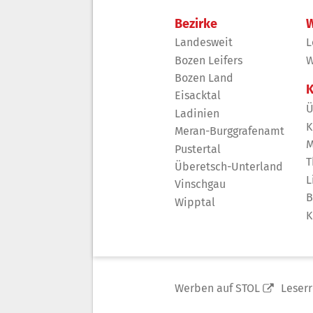
Bezirke
W
Landesweit
L
Bozen Leifers
W
Bozen Land
K
Eisacktal
Ü
Ladinien
K
Meran-Burggrafenamt
M
Pustertal
T
Überetsch-Unterland
L
Vinschgau
B
Wipptal
K
Werben auf STOL
Leser