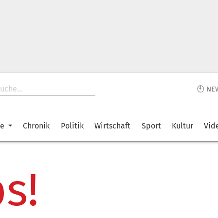
🕙 NE
ke
Chronik
Politik
Wirtschaft
Sport
Kultur
Vid
s!