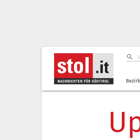
Bezir
Up