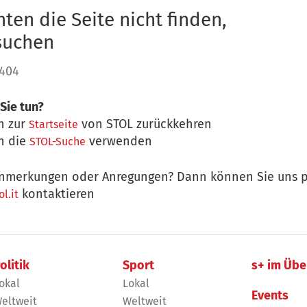
ten die Seite nicht finden,
 suchen
 404
Sie tun?
n zur
von STOL zurückkehren
Startseite
n die
verwenden
STOL-Suche
nmerkungen oder Anregungen? Dann können Sie uns p
kontaktieren
l.it
olitik
Sport
s+ im Übe
okal
Lokal
Events
eltweit
Weltweit