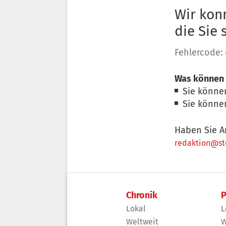
Wir konn
die Sie
Fehlercode:
Was können 
Sie könne
Sie könne
Haben Sie A
redaktion@sto
Chronik
P
Lokal
L
Weltweit
W