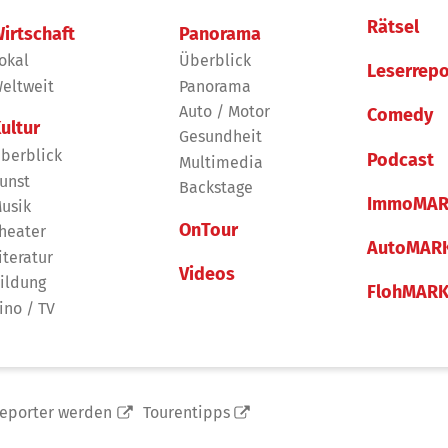
Rätsel
irtschaft
Panorama
okal
Überblick
Leserrepo
eltweit
Panorama
Auto / Motor
Comedy
ultur
Gesundheit
berblick
Podcast
Multimedia
unst
Backstage
ImmoMAR
usik
OnTour
heater
AutoMAR
iteratur
Videos
ildung
FlohMAR
ino / TV
reporter werden
Tourentipps