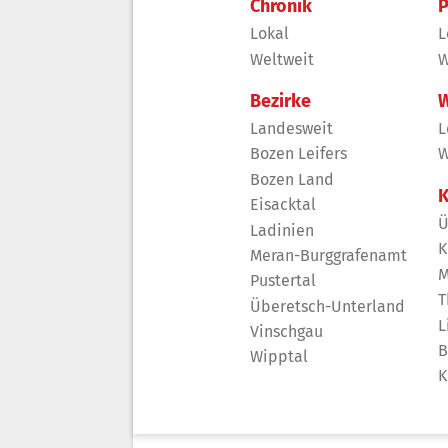
Chronik
P
Lokal
L
Weltweit
W
Bezirke
W
Landesweit
L
Bozen Leifers
W
Bozen Land
K
Eisacktal
Ü
Ladinien
K
Meran-Burggrafenamt
M
Pustertal
T
Überetsch-Unterland
L
Vinschgau
B
Wipptal
K