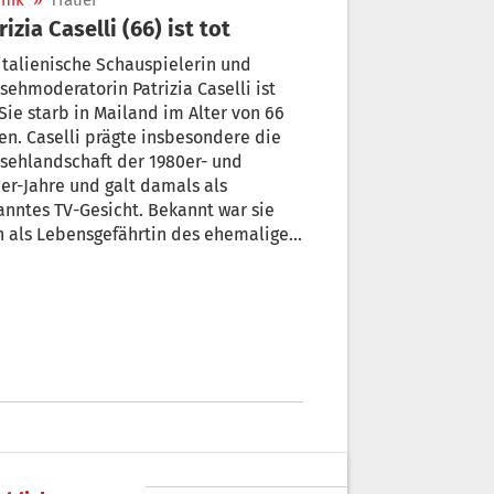
nik
»
Trauer
rizia Caselli (66) ist tot
italienische Schauspielerin und
sehmoderatorin Patrizia Caselli ist
 Sie starb in Mailand im Alter von 66
en. Caselli prägte insbesondere die
sehlandschaft der 1980er- und
er-Jahre und galt damals als
nntes TV-Gesicht. Bekannt war sie
 als Lebensgefährtin des ehemaligen
sterpräsidenten Bettino Craxi.