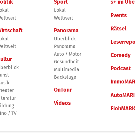
olitik
Sport
s+ im Übe
okal
Lokal
Events
eltweit
Weltweit
Rätsel
irtschaft
Panorama
okal
Überblick
Leserrepo
eltweit
Panorama
Auto / Motor
Comedy
ultur
Gesundheit
berblick
Podcast
Multimedia
unst
Backstage
ImmoMAR
usik
OnTour
heater
AutoMAR
iteratur
Videos
ildung
FlohMAR
ino / TV