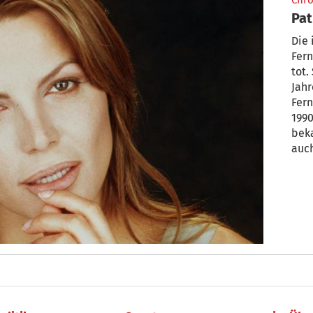
Chro
Pat
Die 
Fern
tot.
Jahr
Fern
1990
beka
auch
Mini