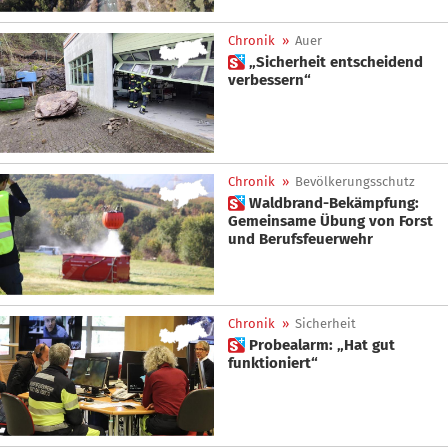
Chronik
»
Auer
 „Sicherheit entscheidend
verbessern“
Chronik
»
Bevölkerungsschutz
 Waldbrand-Bekämpfung:
Gemeinsame Übung von Forst
und Berufsfeuerwehr
Chronik
»
Sicherheit
 Probealarm: „Hat gut
funktioniert“