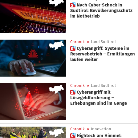
 Nach Cyber-Schock in
Südtirol: Bevölkerungsschutz
im Notbetrieb
Chronik
»
Land Südtirol
 Cyberangriff: Systeme im
Reservebetrieb – Ermittlungen
laufen weiter
Chronik
»
Land Südtirol
 Cyberangriff mit
Lösegeldforderung –
Erhebungen sind im Gange
Chronik
»
Innovation
 Hightech am Himmel: