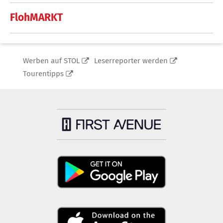
FlohMARKT
Werben auf STOL
Leserreporter werden
Tourentipps