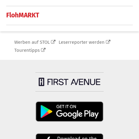
FlohMARKT
Werben auf STOL
Leserreporter werden
Tourentipps