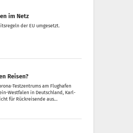
len im Netz
itsregeln der EU umgesetzt.
ten Reisen?
 Corona-Testzentrums am Flughafen
in-Westfalen in Deutschland, Karl-
icht für Rückreisende aus
W-Flughäfen bieten zurzeit freiwillige
s bei der Einführung einer Testpflicht
lbst getragen werden sollten.