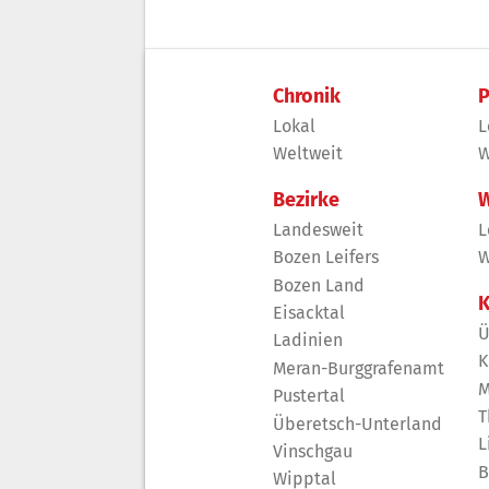
Chronik
P
Lokal
L
Weltweit
W
Bezirke
W
Landesweit
L
Bozen Leifers
W
Bozen Land
K
Eisacktal
Ü
Ladinien
K
Meran-Burggrafenamt
M
Pustertal
T
Überetsch-Unterland
L
Vinschgau
B
Wipptal