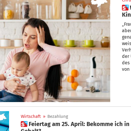
Chro
 Warum es nicht nur an den
Kin
wen
„Fra
aber
gen
weis
Ver
der 
des 
von 
Lohn
auf 
schl
zurü
Risi
Ante
im 
Wirtschaft
»
Bezahlung
in L
 Feiertag am 25. April: Bekomme ich in diesem Monat weniger
Gehalt?