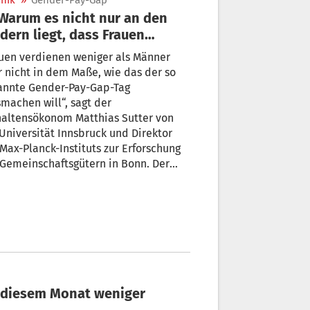
nik
»
Gender-Pay-Gap
dern liegt, dass Frauen
iger verdienen
uen verdienen weniger als Männer
 nicht in dem Maße, wie das der so
annte Gender-Pay-Gap-Tag
machen will“, sagt der
haltensökonom Matthias Sutter von
Universität Innsbruck und Direktor
Max-Planck-Instituts zur Erforschung
Gemeinschaftsgütern in Bonn. Der
unterschied sei auch keineswegs nur
Diskriminierung, Kinder oder die Wahl
echter bezahlter Berufe
ckzuführen. „Die fehlende
kobereitschaft hat einen großen
il am Gender-Pay-Gap“, erklärt Sutter
Interview am Rande des Mediengipfels
ech.