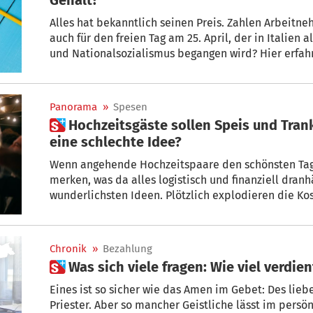
Alles hat bekanntlich seinen Preis. Zahlen Arbeit
auch für den freien Tag am 25. April, der in Italien 
und Nationalsozialismus begangen wird? Hier erfahr
Gehaltszettel auswirkt.
Panorama
»
Spesen
 Hochzeitsgäste sollen Speis und Trank selbst zahlen: Ist das
eine schlechte Idee?
Wenn angehende Hochzeitspaare den schönsten Tag
merken, was da alles logistisch und finanziell dran
wunderlichsten Ideen. Plötzlich explodieren die Kosten. Was wäre, wenn man die
Gäste da für Essen und Trinken selbst zahlen lässt?
Chronik
»
Bezahlung
 Was sich viele fragen: Wie viel verdien
Eines ist so sicher wie das Amen im Gebet: Des li
Priester. Aber so mancher Geistliche lässt im persö