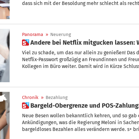
dass sich mit der Besoldung mehr schlecht als recht
der aktuellen Teuerungswelle. In einem Gespräch ze
Runggaldier den „Gehaltszettel“ der Geistlichen un
ob das zu einem Leben in Würde reicht.
Panorama
»
Neuerung
 Andere bei Netflix mitgucken lassen:
Viel zu schade, um das nur allein zu genießen! Das 
Netflix-Passwort großzügig an Freundinnen und Freunde, Nachbarn oder Kolleginnen und
Kollegen im Büro weiter. Damit wird in Kürze Schluss sein. Hier erfahren Sie, was Netflix in
Italien und damit auch in Südtirol umsetzen wird.
Chronik
»
Bezahlung
 Bargeld-Obergrenze und POS-Zahlung:
Neue Besen wollen bekanntlich kehren, und so gab e
Ankündigungen, was die Regierung Meloni in Sache
bargeldloses Bezahlen alles verändern werde. s+ br
wenigen Sätzen auf den Punkt!