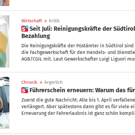
Wirtschaft
»
Kritik
 Seit Juli: Reinigungskräfte der Südtiroler Postämter ohne
Bezahlung
Die Reinigungskräfte der Postämter in Südtirol sind s
die Fachgewerkschaft für den Handels- und Dienstl
AGB/CGIL mit. Laut Gewerkschafter Luigi Liguori mu
beseitigt werden: „Genug ist genug, wir fordern die
Arbeitnehmer“.
Chronik
»
Ärgerlich
 Führerschein erneuern: Warum das für 
Zuerst die gute Nachricht: Alle bis 1. April verfalle
verlängert. Aber spätestens dann gibt es für viele 
Erneuerung der Fahrerlaubnis ist ganz schön kompli
Eschgfäller