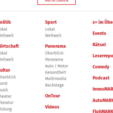
MEHR LADEN
olitik
Sport
s+ im Übe
okal
Lokal
Events
eltweit
Weltweit
Rätsel
irtschaft
Panorama
okal
Überblick
Leserrepo
eltweit
Panorama
Auto / Motor
Comedy
ultur
Gesundheit
berblick
Podcast
Multimedia
unst
Backstage
ImmoMAR
usik
OnTour
heater
AutoMAR
iteratur
Videos
ildung
FlohMAR