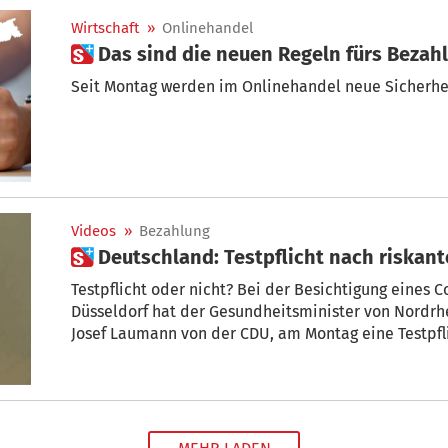
Wirtschaft
»
Onlinehandel
 Das sind die neuen Regeln fürs Bezah
Seit Montag werden im Onlinehandel neue Sicherhe
Videos
»
Bezahlung
 Deutschland: Testpflicht nach riskan
Testpflicht oder nicht? Bei der Besichtigung eines
Düsseldorf hat der Gesundheitsminister von Nordrhe
Josef Laumann von der CDU, am Montag eine Testpfl
Risikogebieten gefordert. Die Testzentren an den NR
und kostenlose Tests an. Laumann forderte auch, das
die Kosten der Tests dann von den Rückreisenden se