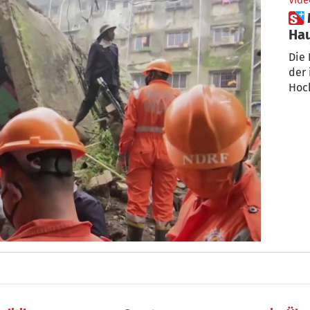
Vide
 Mehrere Tote nach
Hau
Die 
der 
Hoc