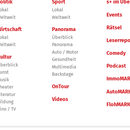
olitik
Sport
s+ im Übe
okal
Lokal
Events
eltweit
Weltweit
Rätsel
irtschaft
Panorama
okal
Überblick
Leserrepo
eltweit
Panorama
Auto / Motor
Comedy
ultur
Gesundheit
berblick
Podcast
Multimedia
unst
Backstage
ImmoMAR
usik
OnTour
heater
AutoMAR
iteratur
Videos
ildung
FlohMAR
ino / TV