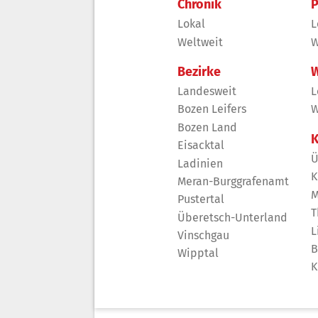
Chronik
P
Lokal
L
Weltweit
W
Bezirke
W
Landesweit
L
Bozen Leifers
W
Bozen Land
K
Eisacktal
Ü
Ladinien
K
Meran-Burggrafenamt
M
Pustertal
T
Überetsch-Unterland
L
Vinschgau
B
Wipptal
K