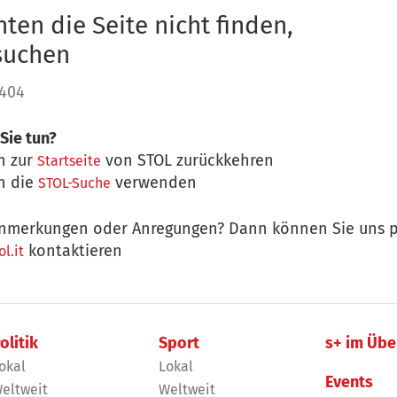
ten die Seite nicht finden,
 suchen
 404
Sie tun?
n zur
von STOL zurückkehren
Startseite
n die
verwenden
STOL-Suche
nmerkungen oder Anregungen? Dann können Sie uns p
kontaktieren
l.it
olitik
Sport
s+ im Übe
okal
Lokal
Events
eltweit
Weltweit