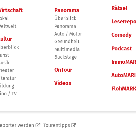
Rätsel
irtschaft
Panorama
okal
Überblick
Leserrepo
eltweit
Panorama
Auto / Motor
Comedy
ultur
Gesundheit
berblick
Podcast
Multimedia
unst
Backstage
ImmoMAR
usik
OnTour
heater
AutoMAR
iteratur
Videos
ildung
FlohMAR
ino / TV
reporter werden
Tourentipps