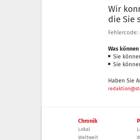
Wir konn
die Sie
Fehlercode:
Was können 
Sie könne
Sie könne
Haben Sie A
redaktion@sto
Chronik
P
Lokal
L
Weltweit
W