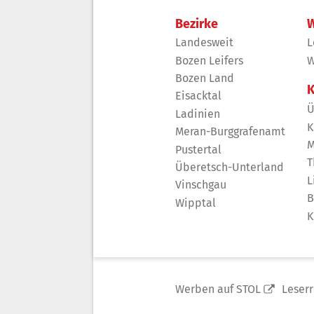
Bezirke
W
Landesweit
L
Bozen Leifers
W
Bozen Land
K
Eisacktal
Ü
Ladinien
K
Meran-Burggrafenamt
M
Pustertal
T
Überetsch-Unterland
L
Vinschgau
B
Wipptal
K
Werben auf STOL
Leser