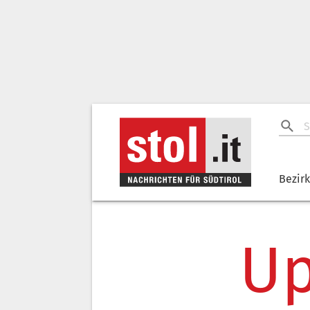
Bezir
Up