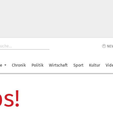
🕙 NE
ke
Chronik
Politik
Wirtschaft
Sport
Kultur
Vid
s!