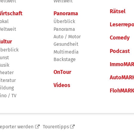
eltweit
Weltweit
Rätsel
irtschaft
Panorama
okal
Überblick
Leserrepo
eltweit
Panorama
Auto / Motor
Comedy
ultur
Gesundheit
berblick
Podcast
Multimedia
unst
Backstage
ImmoMAR
usik
OnTour
heater
AutoMAR
iteratur
Videos
ildung
FlohMAR
ino / TV
reporter werden
Tourentipps