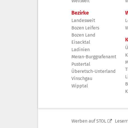
Weltweit
W
Bezirke
W
Landesweit
L
Bozen Leifers
W
Bozen Land
K
Eisacktal
Ü
Ladinien
K
Meran-Burggrafenamt
M
Pustertal
T
Überetsch-Unterland
L
Vinschgau
B
Wipptal
K
Werben auf STOL
Leser