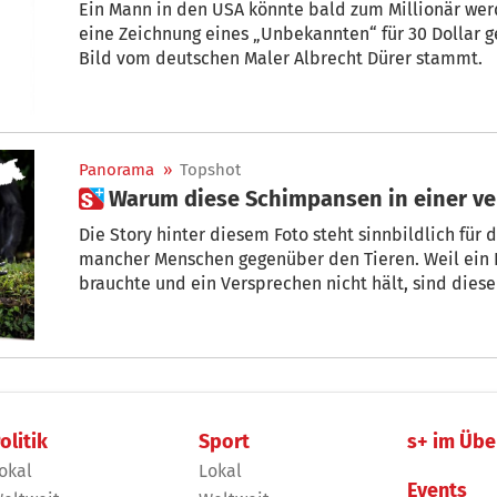
Ein Mann in den USA könnte bald zum Millionär wer
eine Zeichnung eines „Unbekannten“ für 30 Dollar gek
Bild vom deutschen Maler Albrecht Dürer stammt.
Panorama
»
Topshot
 Warum diese Schimpansen in einer ve
Die Story hinter diesem Foto steht sinnbildlich für die Grausamkeit und Gleichgültigkeit
mancher Menschen gegenüber den Tieren. Weil ein Pharmakonzern sie nicht mehr
brauchte und ein Versprechen nicht hält, sind diese 3 Sch
Artgenossen nun und schon seit vielen Jahren in dies
olitik
Sport
s+ im Übe
okal
Lokal
Events