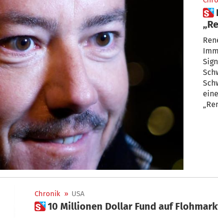
Chro
 Benkos Schwiegermutter:
„Re
René
Imm
Sign
Schw
Schw
eine
„Ren
Chronik
»
USA
 10 Millionen Dollar Fund auf Flohmark