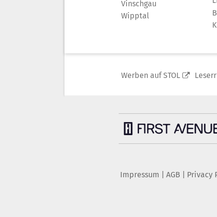
L
Vinschgau
B
Wipptal
K
Werben auf STOL
Leser
Impressum
|
AGB
|
Privacy 