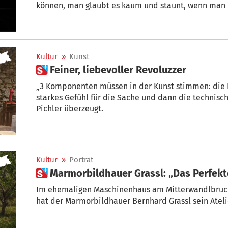
können, man glaubt es kaum und staunt, wenn man
Künstlers Aron Demetz betrachtet. In seinem Atelier
hierher transportierten Stämme der Mammutbäume
Kultur
»
Kunst
 Feiner, liebevoller Revoluzzer
„3 Komponenten müssen in der Kunst stimmen: die R
starkes Gefühl für die Sache und dann die technisch
Pichler überzeugt.
Kultur
»
Porträt
 Marmorbildhauer Grassl: „Das Perfekt
Im ehemaligen Maschinenhaus am Mitterwandlbruch
hat der Marmorbildhauer Bernhard Grassl sein Ateli