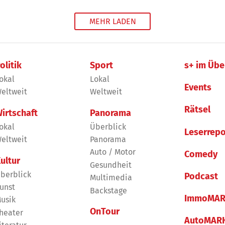
MEHR LADEN
olitik
Sport
s+ im Übe
okal
Lokal
Events
eltweit
Weltweit
Rätsel
irtschaft
Panorama
okal
Überblick
Leserrepo
eltweit
Panorama
Auto / Motor
Comedy
ultur
Gesundheit
berblick
Podcast
Multimedia
unst
Backstage
ImmoMAR
usik
OnTour
heater
AutoMAR