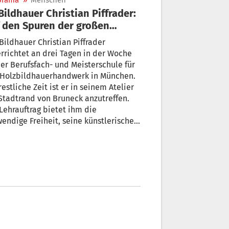
orama
»
Menschen
 den Spuren der großen
ster
Bildhauer Christian Piffrader
rrichtet an drei Tagen in der Woche
er Berufsfach- und Meisterschule für
 Holzbildhauerhandwerk in München.
restliche Zeit ist er in seinem Atelier
tadtrand von Bruneck anzutreffen.
Lehrauftrag bietet ihm die
endige Freiheit, seine künstlerische
enschaft auszuleben, wie er es nennt.