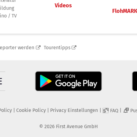
iteratur
Videos
ildung
FlohMAR
ino / TV
reporter werden
Tourentipps
Policy
|
Cookie Policy
|
Privacy Einstellungen
|
|
FAQ
Pu
2
©
2026
First Avenue GmbH