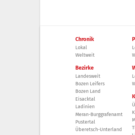
Chronik
P
Lokal
L
Weltweit
W
Bezirke
W
Landesweit
L
Bozen Leifers
W
Bozen Land
K
Eisacktal
Ü
Ladinien
K
Meran-Burggrafenamt
M
Pustertal
T
Überetsch-Unterland