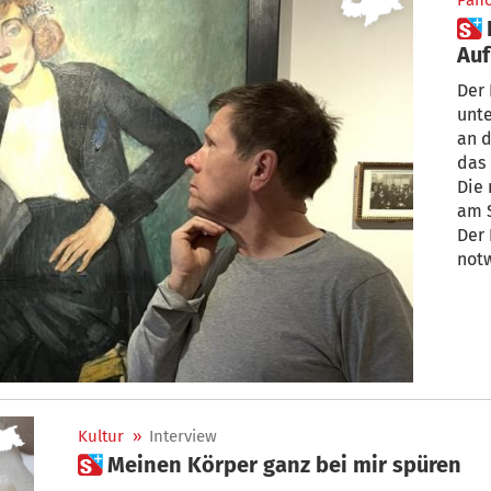
Pan
 Bildhauer Christian Piffrader:
Auf
Mei
Der 
unte
an d
das
Die 
am S
Der 
notw
Leid
Kultur
»
Interview
 Meinen Körper ganz bei mir spüren