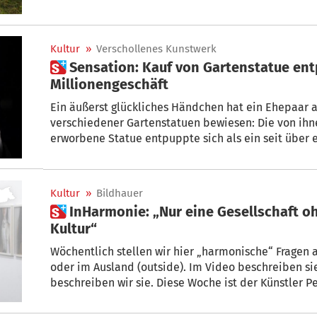
Kultur
»
Verschollenes Kunstwerk
 Sensation: Kauf von Gartenstatue entpuppt sich als
Millionengeschäft
Ein äußerst glückliches Händchen hat ein Ehepaar a
verschiedener Gartenstatuen bewiesen: Die von ihn
erworbene Statue entpuppte sich als ein seit über
verschollenes, millioneneuroschweres Kunstwerk de
Kultur
»
Bildhauer
 InHarmonie: „Nur eine Gesellschaft ohne Seele braucht keine
Kultur“
Wöchentlich stellen wir hier „harmonische“ Fragen a
oder im Ausland (outside). Im Video beschreiben sie
beschreiben wir sie. Diese Woche ist der Künstler P