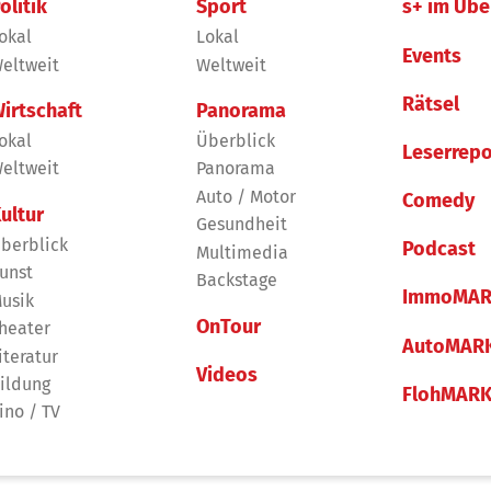
olitik
Sport
s+ im Übe
okal
Lokal
Events
eltweit
Weltweit
Rätsel
irtschaft
Panorama
okal
Überblick
Leserrepo
eltweit
Panorama
Auto / Motor
Comedy
ultur
Gesundheit
berblick
Podcast
Multimedia
unst
Backstage
ImmoMAR
usik
OnTour
heater
AutoMAR
iteratur
Videos
ildung
FlohMAR
ino / TV