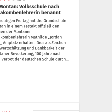
nik
»
Südtirol
takombenlehrerin benannt
eutigen Freitag hat die Grundschule
an in einem Festakt offiziell den
en der Montaner
akombenlehrerin Mathilde „Jordan
a„ Amplatz erhalten. Dies als Zeichen
 Wertschätzung und Dankbarkeit der
aner Bevölkerung, 100 Jahre nach
 Verbot der deutschen Schule durch
sogenannte „Lex Gentile“, wie Lukas
sco, stellvertretend für den
ungsausschuss, eingangs betonte.