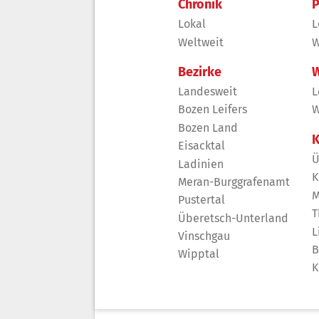
Chronik
P
Lokal
L
Weltweit
W
Bezirke
W
Landesweit
L
Bozen Leifers
W
Bozen Land
K
Eisacktal
Ü
Ladinien
K
Meran-Burggrafenamt
M
Pustertal
T
Überetsch-Unterland
L
Vinschgau
B
Wipptal
K