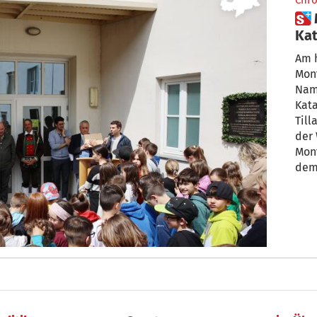
Chro
 Montan: Volksschule nach
Ka
Am h
Mont
Nam
Kat
Till
der
Mont
dem
die 
Vare
Bild