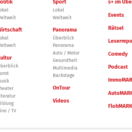
olitik
Sport
s+ im Übe
okal
Lokal
Events
eltweit
Weltweit
Rätsel
irtschaft
Panorama
okal
Überblick
Leserrepo
eltweit
Panorama
Auto / Motor
Comedy
ultur
Gesundheit
berblick
Podcast
Multimedia
unst
Backstage
ImmoMAR
usik
OnTour
heater
AutoMAR
iteratur
Videos
ildung
FlohMAR
ino / TV