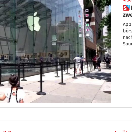
Vide
 Richtig saftig! Apple erstmals
zwe
Appl
börs
nac
Saud