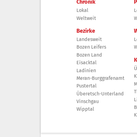
Chronik
P
Lokal
L
Weltweit
W
Bezirke
W
Landesweit
L
Bozen Leifers
W
Bozen Land
K
Eisacktal
Ü
Ladinien
K
Meran-Burggrafenamt
M
Pustertal
T
Überetsch-Unterland
L
Vinschgau
B
Wipptal
K