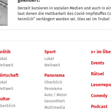
Derzeit kursieren in sozialen Medien und auch in einem v
laut denen die Haltbarkeit des Covid-Impfstoffes Co
heimlich“ verlängert worden sei. Dies sei im Trube
untergegangen, so werde unterstellt. Darüber hinau
Vergleiche zu Lebensmittel-Skandalen gezogen, bei
worden sind.
olitik
Sport
s+ im Übe
okal
Lokal
Events
eltweit
Weltweit
Rätsel
irtschaft
Panorama
okal
Überblick
Leserrepo
eltweit
Panorama
Auto / Motor
Comedy
ultur
Gesundheit
berblick
Podcast
Multimedia