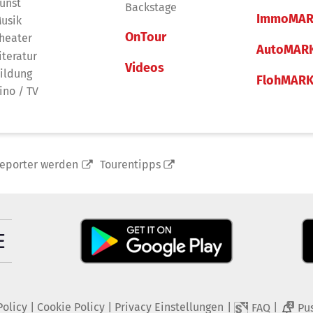
unst
Backstage
ImmoMAR
usik
OnTour
heater
AutoMAR
iteratur
Videos
ildung
FlohMAR
ino / TV
reporter werden
Tourentipps
Policy
|
Cookie Policy
|
Privacy Einstellungen
|
|
FAQ
Pu
2