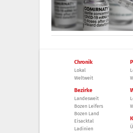
Chronik
P
Lokal
L
Weltweit
W
Bezirke
W
Landesweit
L
Bozen Leifers
W
Bozen Land
K
Eisacktal
Ü
Ladinien