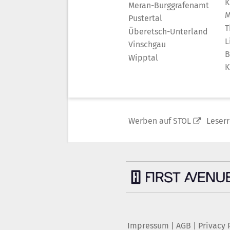
K
Meran-Burggrafenamt
M
Pustertal
T
Überetsch-Unterland
L
Vinschgau
B
Wipptal
K
Werben auf STOL
Leser
Impressum
|
AGB
|
Privacy 