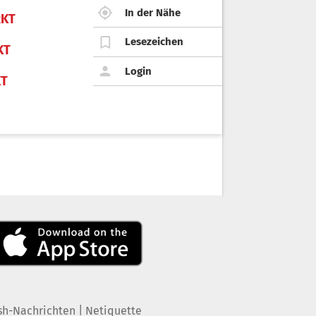
In der Nähe
KT
Lesezeichen
KT
Login
KT
|
sh-Nachrichten
Netiquette