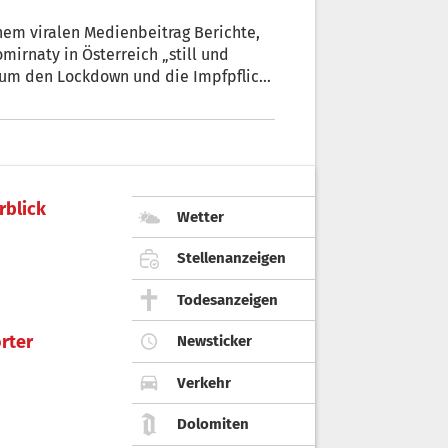
iralen Medienbeitrag Berichte,
mirnaty in Österreich „still und
l um den Lockdown und die Impfpflicht
s werden in diesen Beiträgen
 denen Ablaufdaten umetikettiert
rblick
Wetter
Stellenanzeigen
Todesanzeigen
rter
Newsticker
Verkehr
Dolomiten