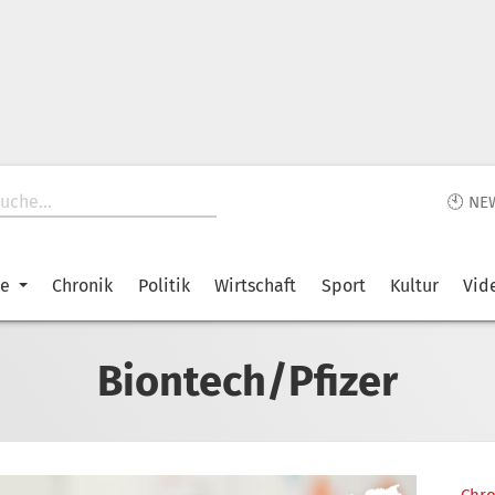
🕙 NE
ke
Chronik
Politik
Wirtschaft
Sport
Kultur
Vid
Biontech/Pfizer