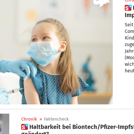
Chro
 Heute starten die Kinder-
Imp
wi
Seit
Comi
Kind
zuge
Jahr
(Mod
wich
heut
bis 
Chronik
»
Faktencheck
 Haltbarkeit bei Biontech/Pfizer-Impfstoff Comirnaty heimlich
geändert?