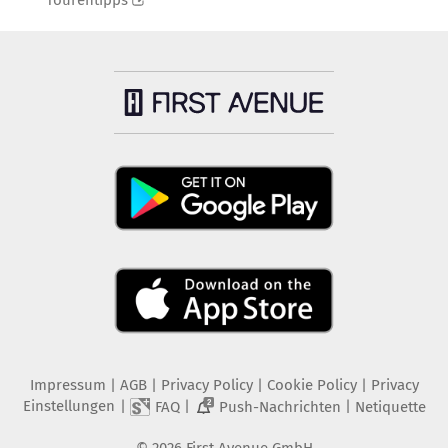
Tourentipps
Impressum
|
AGB
|
Privacy Policy
|
Cookie Policy
|
Privacy
Einstellungen
|
|
|
FAQ
Push-Nachrichten
Netiquette
2
©
2026
First Avenue GmbH