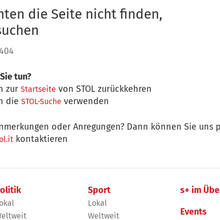
ten die Seite nicht finden,
 suchen
 404
Sie tun?
n zur
von STOL zurückkehren
Startseite
n die
verwenden
STOL-Suche
nmerkungen oder Anregungen? Dann können Sie uns p
kontaktieren
l.it
olitik
Sport
s+ im Übe
okal
Lokal
Events
eltweit
Weltweit