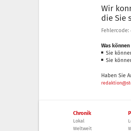
Wir konn
die Sie
Fehlercode:
Was können 
Sie könne
Sie könne
Haben Sie A
redaktion@sto
Chronik
P
Lokal
L
Weltweit
W