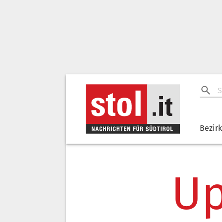
Bezir
Up