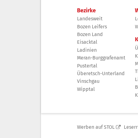
Bezirke
W
Landesweit
L
Bozen Leifers
W
Bozen Land
K
Eisacktal
Ü
Ladinien
K
Meran-Burggrafenamt
M
Pustertal
T
Überetsch-Unterland
L
Vinschgau
B
Wipptal
K
Werben auf STOL
Leser