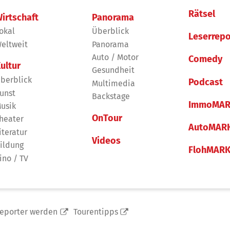
Rätsel
irtschaft
Panorama
okal
Überblick
Leserrepo
eltweit
Panorama
Auto / Motor
Comedy
ultur
Gesundheit
berblick
Podcast
Multimedia
unst
Backstage
ImmoMAR
usik
OnTour
heater
AutoMAR
iteratur
Videos
ildung
FlohMAR
ino / TV
reporter werden
Tourentipps