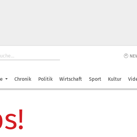
🕙 NE
ke
Chronik
Politik
Wirtschaft
Sport
Kultur
Vid
s!