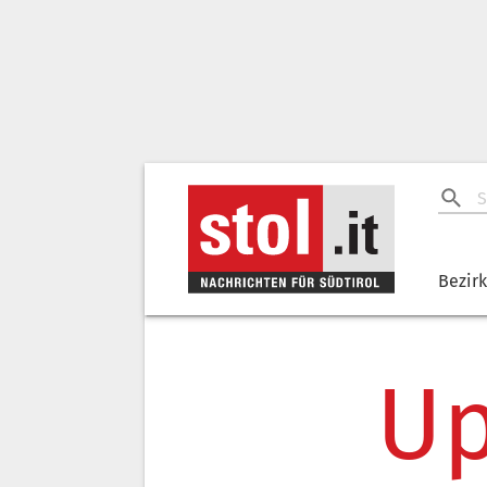
Bezir
Up