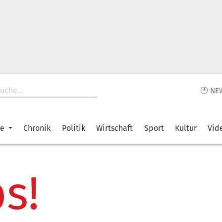
🕙 NE
ke
Chronik
Politik
Wirtschaft
Sport
Kultur
Vid
s!