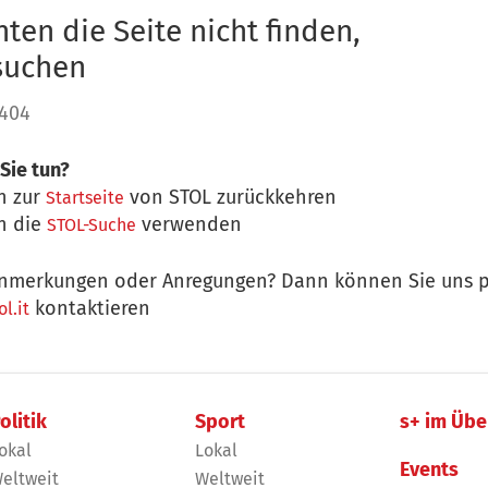
ten die Seite nicht finden,
 suchen
 404
Sie tun?
n zur
von STOL zurückkehren
Startseite
n die
verwenden
STOL-Suche
nmerkungen oder Anregungen? Dann können Sie uns p
kontaktieren
l.it
olitik
Sport
s+ im Übe
okal
Lokal
Events
eltweit
Weltweit