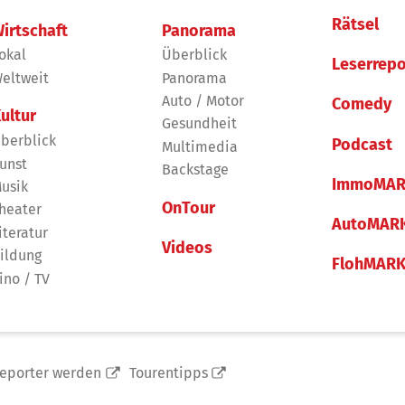
Rätsel
irtschaft
Panorama
okal
Überblick
Leserrepo
eltweit
Panorama
Auto / Motor
Comedy
ultur
Gesundheit
berblick
Podcast
Multimedia
unst
Backstage
ImmoMAR
usik
OnTour
heater
AutoMAR
iteratur
Videos
ildung
FlohMAR
ino / TV
reporter werden
Tourentipps