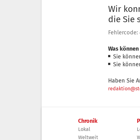
Wir konn
die Sie
Fehlercode:
Was können 
Sie könne
Sie könne
Haben Sie A
redaktion@sto
Chronik
P
Lokal
L
Weltweit
W