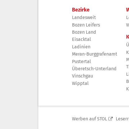
Bezirke
W
Landesweit
L
Bozen Leifers
W
Bozen Land
K
Eisacktal
Ü
Ladinien
K
Meran-Burggrafenamt
M
Pustertal
T
Überetsch-Unterland
L
Vinschgau
B
Wipptal
K
Werben auf STOL
Leser