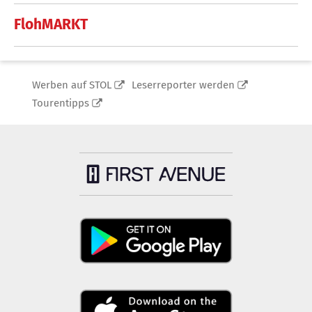
FlohMARKT
Werben auf STOL
Leserreporter werden
Tourentipps