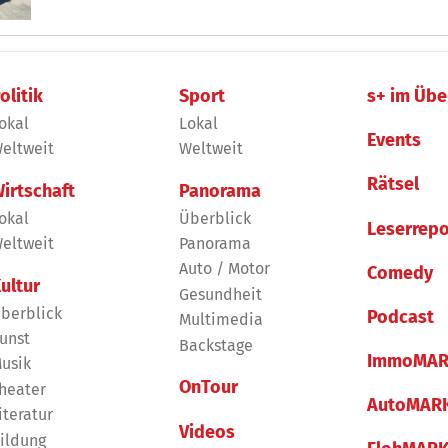
olitik
Sport
s+ im Übe
okal
Lokal
Events
eltweit
Weltweit
Rätsel
irtschaft
Panorama
okal
Überblick
Leserrepo
eltweit
Panorama
Auto / Motor
Comedy
ultur
Gesundheit
berblick
Podcast
Multimedia
unst
Backstage
ImmoMAR
usik
OnTour
heater
AutoMAR
iteratur
Videos
ildung