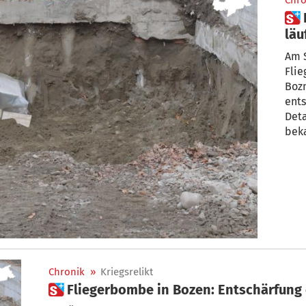
Chro
 Fliegerbombe in Bozen: So
läu
So
Am S
Fli
Boz
ents
Deta
bek
Chronik
»
Kriegsrelikt
 Fliegerbombe in Bozen: Entschärfung 