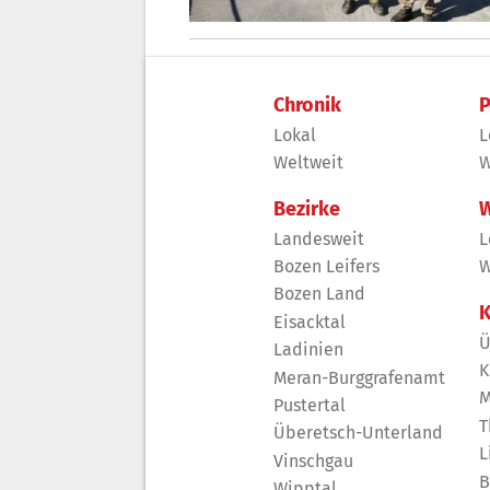
Chronik
P
Lokal
L
Weltweit
W
Bezirke
W
Landesweit
L
Bozen Leifers
W
Bozen Land
K
Eisacktal
Ü
Ladinien
K
Meran-Burggrafenamt
M
Pustertal
T
Überetsch-Unterland
L
Vinschgau
B
Wipptal