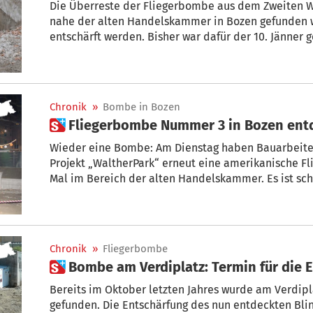
Die Überreste der Fliegerbombe aus dem Zweiten We
nahe der alten Handelskammer in Bozen gefunden wo
entschärft werden. Bisher war dafür der 10. Jänner
dafür evakuiert werden.
Chronik
»
Bombe in Bozen
 Fliegerbombe Nummer 3 in Bozen ent
Wieder eine Bombe: Am Dienstag haben Bauarbeiter bei
Projekt „WaltherPark“ erneut eine amerikanische F
Mal im Bereich der alten Handelskammer. Es ist sch
Monaten.
Chronik
»
Fliegerbombe
 Bombe am Verdiplatz: Termin für die
Bereits im Oktober letzten Jahres wurde am Verdip
gefunden. Die Entschärfung des nun entdeckten Bli