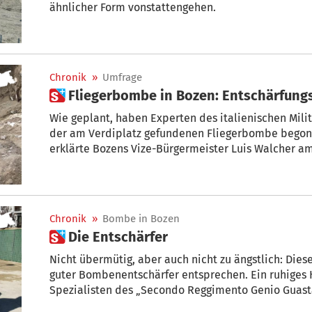
ähnlicher Form vonstattengehen.
Chronik
»
Umfrage
 Fliegerbombe in Bozen: Entschärfu
Wie geplant, haben Experten des italienischen Militärs um 9.22 Uhr mit der E
der am Verdiplatz gefundenen Fliegerbombe begonne
erklärte Bozens Vize-Bürgermeister Luis Walcher
Chronik
»
Bombe in Bozen
 Die Entschärfer
Nicht übermütig, aber auch nicht zu ängstlich: Diese
guter Bombenentschärfer entsprechen. Ein ruhiges
Spezialisten des „Secondo Reggimento Genio Guastat
derzeit die explosive Lage an der Loretobrücke unte