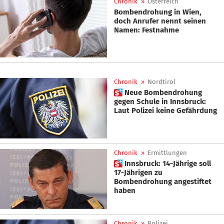
Chronik
»
Österreich
Bombendrohung in Wien,
doch Anrufer nennt seinen
Namen: Festnahme
Chronik
»
Nordtirol
 Neue Bombendrohung
gegen Schule in Innsbruck:
Laut Polizei keine Gefährdung
Chronik
»
Ermittlungen
 Innsbruck: 14-Jährige soll
17-Jährigen zu
Bombendrohung angestiftet
haben
Chronik
»
Polizei