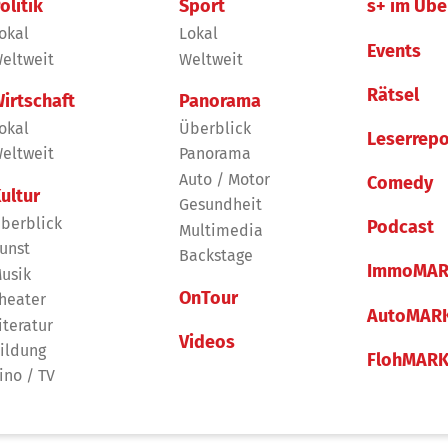
olitik
Sport
s+ im Übe
okal
Lokal
Events
eltweit
Weltweit
Rätsel
irtschaft
Panorama
okal
Überblick
Leserrepo
eltweit
Panorama
Auto / Motor
Comedy
ultur
Gesundheit
berblick
Podcast
Multimedia
unst
Backstage
ImmoMAR
usik
OnTour
heater
AutoMAR
iteratur
Videos
ildung
FlohMAR
ino / TV