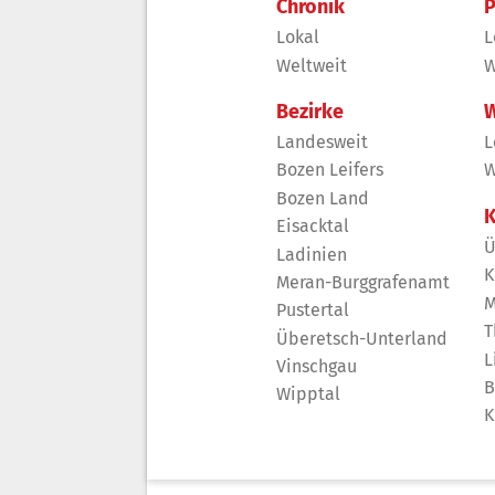
Chronik
P
Lokal
L
Weltweit
W
Bezirke
W
Landesweit
L
Bozen Leifers
W
Bozen Land
K
Eisacktal
Ü
Ladinien
K
Meran-Burggrafenamt
M
Pustertal
T
Überetsch-Unterland
L
Vinschgau
B
Wipptal
K