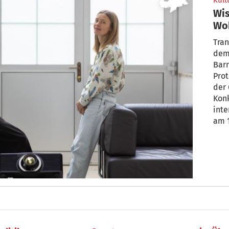
Kult
Wis
Woh
Tra
Tran
dem 
Barn
Prot
der
Konk
interessiert
am 1
Wiss
emp