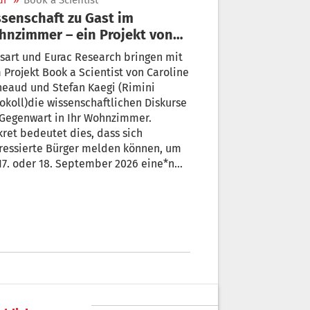
ur
»
Book a Scientist
senschaft zu Gast im
nzimmer – ein Projekt von
nsart und EURAC
sart und Eurac Research bringen mit
Projekt Book a Scientist von Caroline
eaud und Stefan Kaegi (Rimini
okoll)die wissenschaftlichen Diskurse
 Gegenwart in Ihr Wohnzimmer.
ret bedeutet dies, dass sich
e Bürger melden können, um
7. oder 18. September 2026 eine*n
enschaftler*in bei sich zu Hause zu
fangen. Hier mehr dazu.