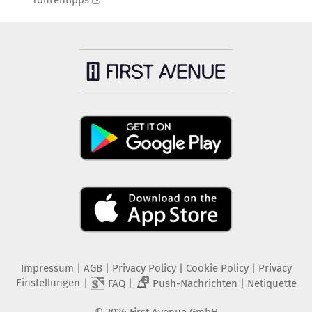
Tourentipps
Impressum
|
AGB
|
Privacy Policy
|
Cookie Policy
|
Privacy
Einstellungen
|
|
|
FAQ
Push-Nachrichten
Netiquette
2
©
2026
First Avenue GmbH