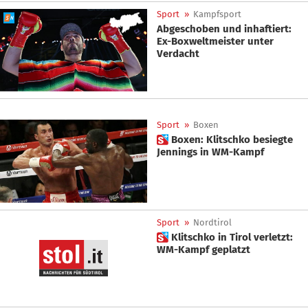
Sport
»
Kampfsport
Abgeschoben und inhaftiert:
Ex-Boxweltmeister unter
Verdacht
Sport
»
Boxen
 Boxen: Klitschko besiegte
Jennings in WM-Kampf
Sport
»
Nordtirol
 Klitschko in Tirol verletzt:
WM-Kampf geplatzt