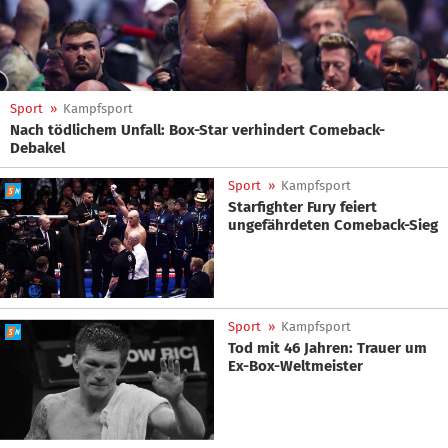
Sport
»
Kampfsport
Nach tödlichem Unfall: Box-Star verhindert Comeback-
Debakel
Sport
»
Kampfsport
Starfighter Fury feiert
ungefährdeten Comeback-Sieg
Sport
»
Kampfsport
Tod mit 46 Jahren: Trauer um
Ex-Box-Weltmeister