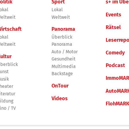
olitik
Sport
s+ im Übe
okal
Lokal
Events
eltweit
Weltweit
Rätsel
irtschaft
Panorama
okal
Überblick
Leserrepo
eltweit
Panorama
Auto / Motor
Comedy
ultur
Gesundheit
berblick
Podcast
Multimedia
unst
Backstage
ImmoMAR
usik
OnTour
heater
AutoMAR
iteratur
Videos
ildung
FlohMAR
ino / TV