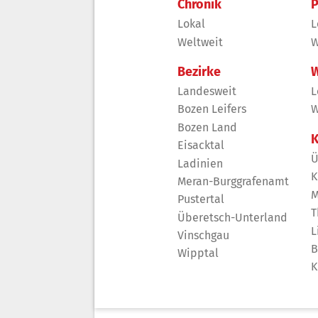
Chronik
P
Lokal
L
Weltweit
W
Bezirke
W
Landesweit
L
Bozen Leifers
W
Bozen Land
K
Eisacktal
Ü
Ladinien
K
Meran-Burggrafenamt
M
Pustertal
T
Überetsch-Unterland
L
Vinschgau
B
Wipptal
K