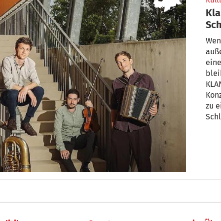
Kult
Kla
Sch
Wen
auße
eine
ble
KLA
Kon
zu e
Schl
hist
Stad
eine
Krea