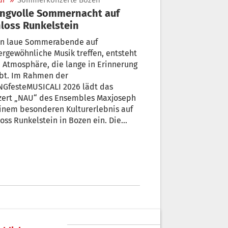
ur
»
Sommerkonzerte Bozen
ngvolle Sommernacht auf
loss Runkelstein
n laue Sommerabende auf
rgewöhnliche Musik treffen, entsteht
 Atmosphäre, die lange in Erinnerung
ibt. Im Rahmen der
NGfesteMUSICALI 2026 lädt das
zert „NAU“ des Ensembles Maxjoseph
inem besonderen Kulturerlebnis auf
oss Runkelstein in Bozen ein. Die
orische Burgkulisse hoch über der
t bildet den idealen Rahmen für
n Abend voller musikalischer
tivität und inspirierender Klänge.