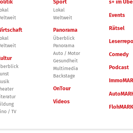
olitik
Sport
s+ im Übe
okal
Lokal
Events
eltweit
Weltweit
Rätsel
irtschaft
Panorama
okal
Überblick
Leserrepo
eltweit
Panorama
Auto / Motor
Comedy
ultur
Gesundheit
berblick
Podcast
Multimedia
unst
Backstage
ImmoMAR
usik
OnTour
heater
AutoMAR
iteratur
Videos
ildung
FlohMAR
ino / TV