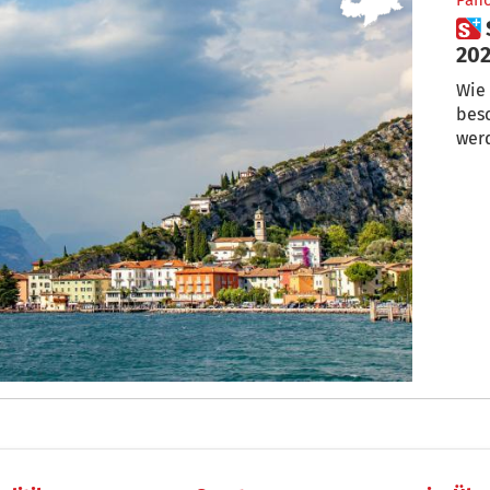
Pan
 So können Sie die Urlaubszeit
Wie
beso
wer