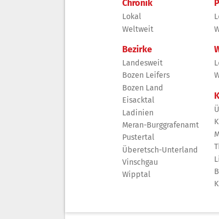
Chronik
P
Lokal
L
Weltweit
W
Bezirke
W
Landesweit
L
Bozen Leifers
W
Bozen Land
K
Eisacktal
Ü
Ladinien
K
Meran-Burggrafenamt
M
Pustertal
T
Überetsch-Unterland
L
Vinschgau
B
Wipptal
K