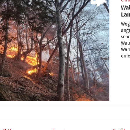
Chro
Wal
Lan
Vor
Weg
ang
sche
Wal
Warn
eine