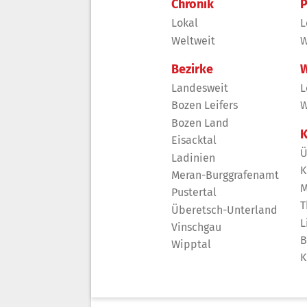
Chronik
P
Lokal
L
Weltweit
W
Bezirke
W
Landesweit
L
Bozen Leifers
W
Bozen Land
K
Eisacktal
Ü
Ladinien
K
Meran-Burggrafenamt
M
Pustertal
T
Überetsch-Unterland
L
Vinschgau
B
Wipptal
K