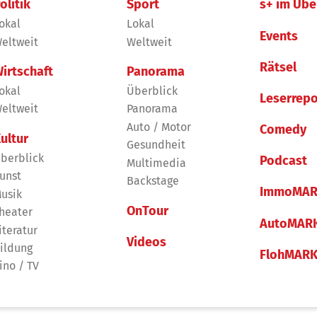
olitik
Sport
s+ im Übe
okal
Lokal
Events
eltweit
Weltweit
Rätsel
irtschaft
Panorama
okal
Überblick
Leserrepo
eltweit
Panorama
Auto / Motor
Comedy
ultur
Gesundheit
berblick
Podcast
Multimedia
unst
Backstage
ImmoMAR
usik
OnTour
heater
AutoMAR
iteratur
Videos
ildung
FlohMAR
ino / TV