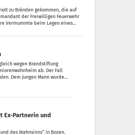
rholt zu Bränden gekommen, die auf
ommandant der Freiwilligen Feuerwehr
rere Vermummte beim Legen eines
liert an die Bevölkerung, wachsam zu
n
rgleich wegen Brandstiftung
n wurde
gust 2022 rund um Bozen und in
s und des Wahnsinns“ in Bozen.