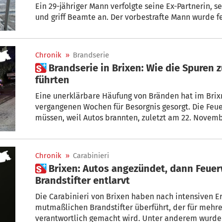
Ein 29-jähriger Mann verfolgte seine Ex-Partnerin, s
und griff Beamte an. Der vorbestrafte Mann wurde
Chronik
»
Brandserie
 Brandserie in Brixen: Wie die Spuren zu einem jungen Pusterer
führten
Eine unerklärbare Häufung von Bränden hat im Brixn
vergangenen Wochen für Besorgnis gesorgt. Die Fe
müssen, weil Autos brannten, zuletzt am 22. Novem
Der mutmaßliche Brandstifter wurde ausgeforscht. Verdächtigt wird ein Minderjähriger
aus dem Pustertal.
Chronik
»
Carabinieri
 Brixen: Autos angezündet, dann Feuerwehr beobachtet –
Brandstifter entlarvt
Die Carabinieri von Brixen haben nach intensiven E
mutmaßlichen Brandstifter überführt, der für mehr
verantwortlich gemacht wird. Unter anderem wurden 