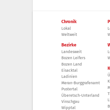
Chronik
P
Lokal
L
Weltweit
W
Bezirke
W
Landesweit
L
Bozen Leifers
W
Bozen Land
K
Eisacktal
Ü
Ladinien
K
Meran-Burggrafenamt
M
Pustertal
T
Überetsch-Unterland
L
Vinschgau
B
Wipptal