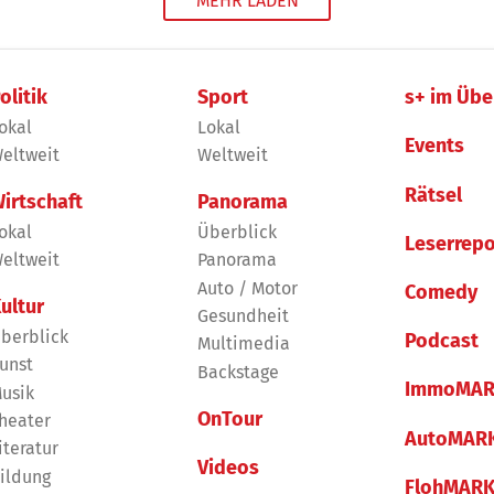
MEHR LADEN
olitik
Sport
s+ im Übe
okal
Lokal
Events
eltweit
Weltweit
Rätsel
irtschaft
Panorama
okal
Überblick
Leserrepo
eltweit
Panorama
Auto / Motor
Comedy
ultur
Gesundheit
berblick
Podcast
Multimedia
unst
Backstage
ImmoMAR
usik
OnTour
heater
AutoMAR
iteratur
Videos
ildung
FlohMAR