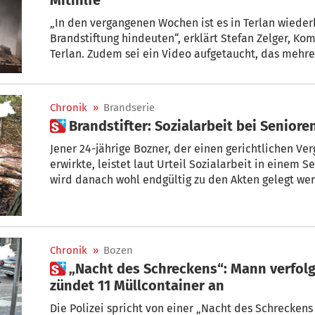
„In den vergangenen Wochen ist es in Terlan wiede
Brandstiftung hindeuten“, erklärt Stefan Zelger, K
Terlan. Zudem sei ein Video aufgetaucht, das meh
dieser Feuer zeigt. Die Freiwillige Feuerwehr appel
sein.
Chronik
»
Brandserie
 Brandstifter: Sozialarbeit bei Seniore
Jener 24-jährige Bozner, der einen gerichtlichen Ve
erwirkte, leistet laut Urteil Sozialarbeit in einem Seniorenwohnheim ab. Der Fall
wird danach wohl endgültig zu den Akten gelegt werden. Dem jungen Man
zur Last gelegt, 25 Mal zwischen 11. Juli und 26. Au
der Gemeinde Eppan Feuer gelegt zu haben.
Chronik
»
Bozen
 „Nacht des Schreckens“: Mann verfolgt Ex-Partnerin und
zündet 11 Müllcontainer an
Die Polizei spricht von einer „Nacht des Schrecken