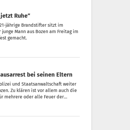
fter gefasst – „Hoffentlich ist jetzt Ruhe“
r junge Mann aus Bozen am Freitag im
fest gemacht.
 Mutmaßlicher Brandstifter bleibt im Hausarrest bei seinen Eltern
lizei und Staatsanwaltschaft weiter
en. Zu klären ist vor allem auch die
ür mehrere oder alle Feuer der
s der mutmaßliche Brandstifter im
 von seinem Recht Gebrauch gemacht,