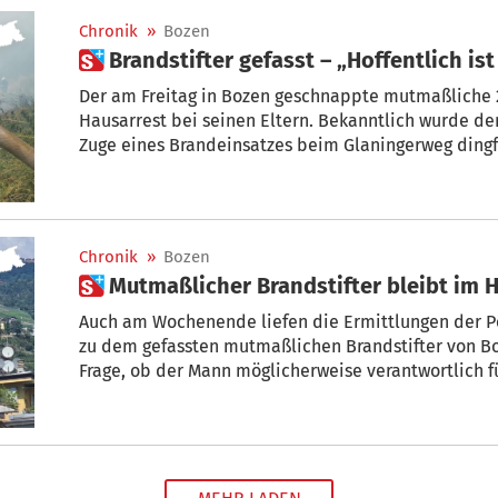
Chronik
»
Bozen
 Brandsti
Der am Freitag in Bozen geschnappte mutmaßliche 21-jährige Brandstifter sitzt im
Hausarrest bei seinen Eltern. Bekanntlich wurde de
Zuge eines Brandeinsatzes beim Glaningerweg ding
Chronik
»
Bozen
Auch am Wochenende liefen die Ermittlungen der Po
zu dem gefassten mutmaßlichen Brandstifter von Boz
Frage, ob der Mann möglicherweise verantwortlich f
Brandserie war. Am Montag wurde entschieden, das
Hausarrest bei seinen Eltern bleibt. Zudem hat er
die Aussage zu verweigern.