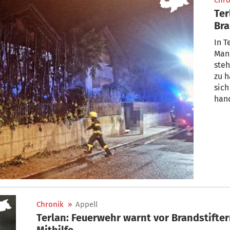
Chro
Ter
Bra
In T
Man
steh
zu h
sich
han
Chronik
»
Appell
Terlan: Feuerwehr warnt vor Brandstifte
Mithilfe