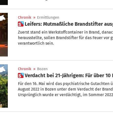
und ein örtlicher Spielplatz beschädigt.
Chronik
»
Ermittlungen
 Leifers: Mu
Zuerst stand ein Werkstoffcontainer in Brand, danac
herausstellte, sollen Brandstifter für das Feuer vor gut einer Woche in Leifers
verantwortlich sein.
Chronik
»
Bozen
 Verdacht bei 21-Jährigem: Für über 1
Für den 16. Mai wird das psychiatrische Gutachten üb
August 2022 in Bozen unter dem Verdacht der Brands
Ursprünglich wurde er verdächtigt, im Sommer 2022
zu sein. Im Laufe der Ermittlungen sind nun die Verdachtsfälle, bei denen es Hinweise auf
die Täterschaft