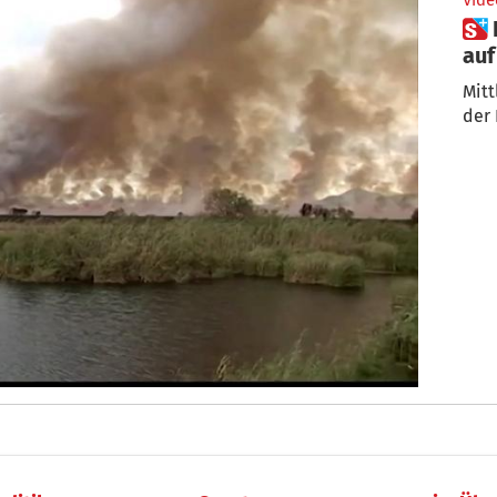
Vide
 Feuer in Naturschutzgebiet
auf
Mitt
der 