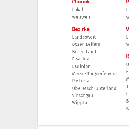
Chronik
P
Lokal
L
Weltweit
W
Bezirke
W
Landesweit
L
Bozen Leifers
W
Bozen Land
K
Eisacktal
Ü
Ladinien
K
Meran-Burggrafenamt
M
Pustertal
T
Überetsch-Unterland
L
Vinschgau
B
Wipptal
K