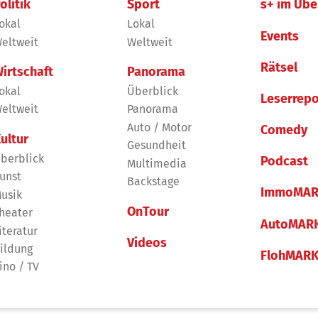
olitik
Sport
s+ im Übe
okal
Lokal
Events
eltweit
Weltweit
Rätsel
irtschaft
Panorama
okal
Überblick
Leserrepo
eltweit
Panorama
Auto / Motor
Comedy
ultur
Gesundheit
berblick
Podcast
Multimedia
unst
Backstage
ImmoMAR
usik
OnTour
heater
AutoMAR
iteratur
Videos
ildung
FlohMAR
ino / TV