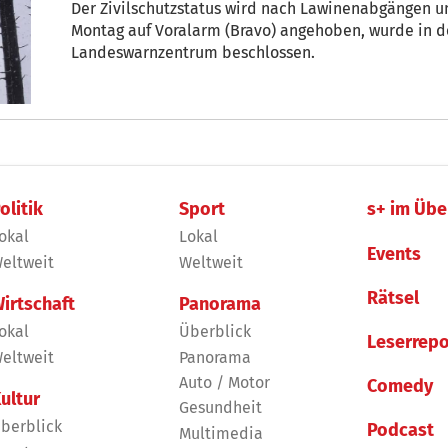
Der Zivilschutzstatus wird nach Lawinenabgängen un
Montag auf Voralarm (Bravo) angehoben, wurde in 
Landeswarnzentrum beschlossen.
olitik
Sport
s+ im Übe
okal
Lokal
Events
eltweit
Weltweit
Rätsel
irtschaft
Panorama
okal
Überblick
Leserrepo
eltweit
Panorama
Auto / Motor
Comedy
ultur
Gesundheit
berblick
Podcast
Multimedia