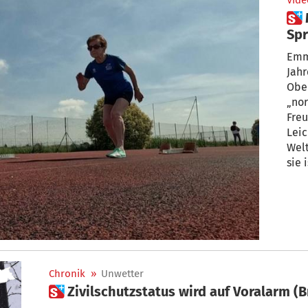
Vide
 Mit 90 Jahren: Die Italienische
Sp
Emm
Jahr
Ober
„no
Freu
Leic
Welt
sie 
Wet
grun
Lau
Chronik
»
Unwetter
 Zivilschutzstatus wird auf Voralarm 