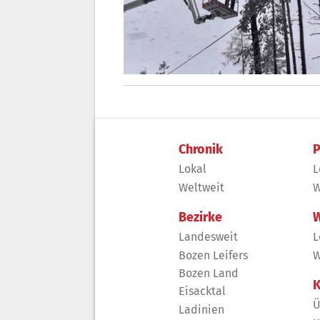
Chronik
P
Lokal
L
Weltweit
W
Bezirke
W
Landesweit
L
Bozen Leifers
W
Bozen Land
K
Eisacktal
Ü
Ladinien