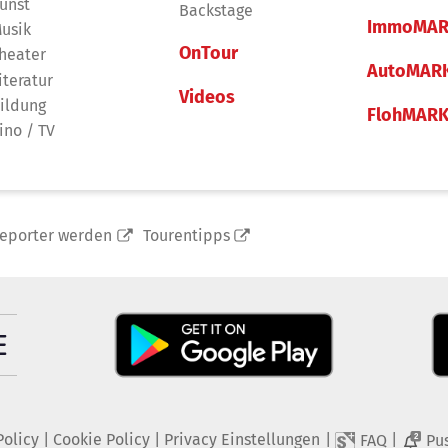
unst
Backstage
ImmoMAR
usik
OnTour
heater
AutoMAR
iteratur
Videos
ildung
FlohMAR
ino / TV
reporter werden
Tourentipps
Policy
|
Cookie Policy
|
Privacy Einstellungen
|
|
FAQ
Pu
2