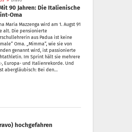
os
»
Bravo
rint-Oma
a Maria Mazzenga wird am 1. Augst 91
e alt. Die pensionierte
schullehrerin aus Padua ist keine
rmale“ Oma. „Mimma“, wie sie von
nden genannt wird, ist passionierte
htathletin. Im Sprint hält sie mehrere
-, Europa- und Italienrekorde. Und
ist abergläubisch: Bei den
tkämpfen schlüpft die Sprint-Oma
dsätzlich ohne Socken in ihre
fschuhe.
(Bravo) hochgefahren