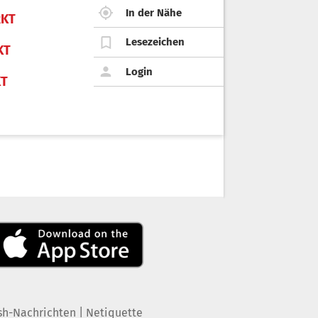
In der Nähe
KT
Lesezeichen
KT
Login
KT
|
sh-Nachrichten
Netiquette