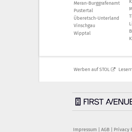
K
Meran-Burggrafenamt
M
Pustertal
T
Überetsch-Unterland
L
Vinschgau
B
Wipptal
K
Werben auf STOL
Leser
Impressum
|
AGB
|
Privacy 