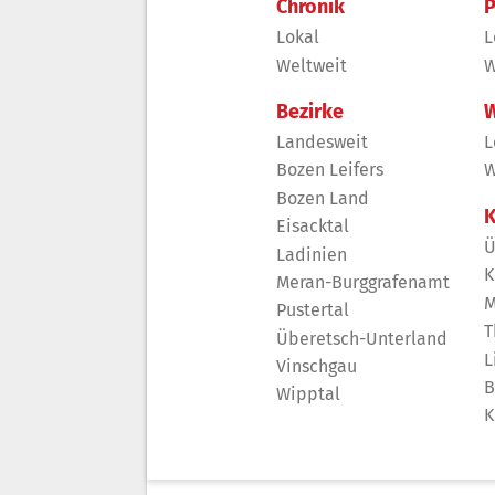
Chronik
P
Lokal
L
Weltweit
W
Bezirke
W
Landesweit
L
Bozen Leifers
W
Bozen Land
K
Eisacktal
Ü
Ladinien
K
Meran-Burggrafenamt
M
Pustertal
T
Überetsch-Unterland
L
Vinschgau
B
Wipptal
K