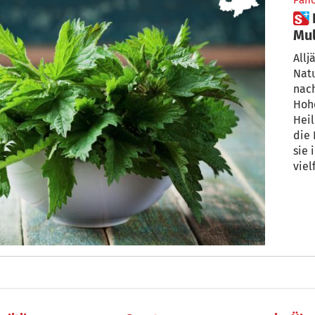
Pan
 Die Brennnessel – ein
Mul
Allj
Natu
nac
Hohe
Heil
die 
sie
viel