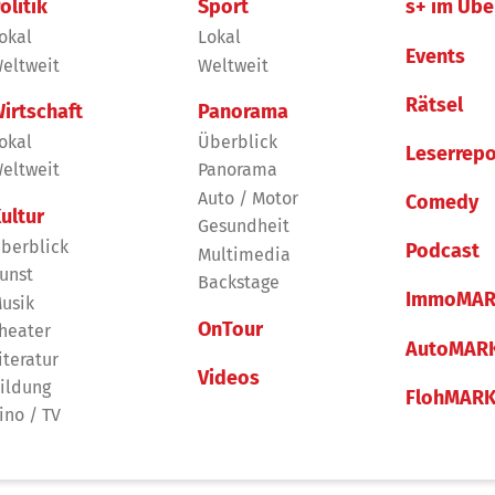
olitik
Sport
s+ im Übe
okal
Lokal
Events
eltweit
Weltweit
Rätsel
irtschaft
Panorama
okal
Überblick
Leserrepo
eltweit
Panorama
Auto / Motor
Comedy
ultur
Gesundheit
berblick
Podcast
Multimedia
unst
Backstage
ImmoMAR
usik
OnTour
heater
AutoMAR
iteratur
Videos
ildung
FlohMAR
ino / TV