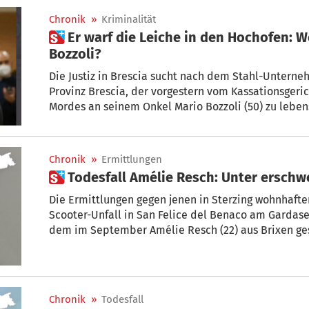
Chronik
»
Kriminalität
 Er warf die Leiche in den Hochofen: Wo ist der Mörder Giacomo
Bozzoli?
Die Justiz in Brescia sucht nach dem Stahl-Unterne
Provinz Brescia, der vorgestern vom Kassationsgeri
Mordes an seinem Onkel Mario Bozzoli (50) zu lebens
wohin die Spur führt, lesen sie hier...
Chronik
»
Ermittlungen
 Todesfall Amélie Resch: Unter ersc
Die Ermittlungen gegen jenen in Sterzing wohnhafte
Scooter-Unfall in San Felice del Benaco am Gardase
dem im September Amélie Resch (22) aus Brixen ges
Chronik
»
Todesfall