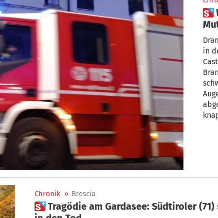
Chro
 Wohnung wird zur Feuerfalle:
Mut
Fen
Dram
in d
Cast
Bran
schw
Aug
abge
knap
noch ei
Kind
Fens
Woh
Chronik
»
Brescia
 Tragödie am Gardasee: Südtiroler (71) stürzt vor Augen der Tochter
in den Tod