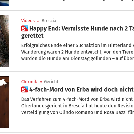
von Luigi Floretta verantwortlich sein, einem 45-jäh
Bozen, der Ende Juni 2023 nach einem zahnärztlichen 
Brescia gestorben ist.
Videos
»
Brescia
 Happy End: Vermisste Hunde nach 2 Tagen auf 2000 Metern
gerettet
Erfolgreiches Ende einer Suchaktion im Hinterland v
Wanderung waren 2 Hunde entwischt, von den Tieren
wurden die Hunde am Dienstag gefunden – auf über
Chronik
»
Gericht
 4-fach-Mord von Erba wird doch nicht
Das Verfahren zum 4-fach-Mord von Erba wird nicht neu aufgerollt. Das
Oberlandesgericht in Brescia hat heute den Revisio
Verteidigung von Olindo Romano und Rosa Bazzi für 