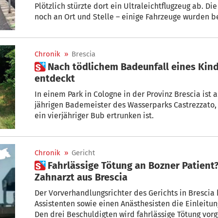
Plötzlich stürzte dort ein Ultraleichtflugzeug ab. D
noch an Ort und Stelle – einige Fahrzeuge wurden b
Chronik
»
Brescia
 Nach tödlichem Badeunfall eines Kindes: Leiche des Bademeisters
entdeckt
In einem Park in Cologne in der Provinz Brescia ist
jährigen Bademeister des Wasserparks Castrezzato
ein vierjähriger Bub ertrunken ist.
Chronik
»
Gericht
 Fahrlässige Tötung an Bozner Patient? Hauptverfahren für
Zahnarzt aus Brescia
Der Vorverhandlungsrichter des Gerichts in Brescia 
Assistenten sowie einen Anästhesisten die Einleitu
Den drei Beschuldigten wird fahrlässige Tötung vorg