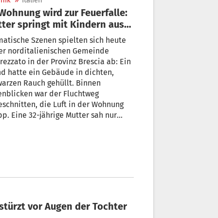
nik
»
Italien
ter springt mit Kindern aus
ster
atische Szenen spielten sich heute
er norditalienischen Gemeinde
rezzato in der Provinz Brescia ab: Ein
d hatte ein Gebäude in dichten,
arzen Rauch gehüllt. Binnen
enblicken war der Fluchtweg
schnitten, die Luft in der Wohnung
p. Eine 32-jährige Mutter sah nur
nen Ausweg: Mit ihren beiden
ern im Arm springt sie aus dem
ter im ersten Stock eines
nhauses.