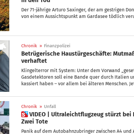
Der 71-jährige Arturo Saxinger, der am gestrigen D
von einem Aussichtspunkt am Gardasee tödlich verun
Chronik
»
Finanzpolizei
Betrügerische Haustürgeschäfte: Mutmaß
verhaftet
Klingelterror mit System: Unter dem Vorwand „gese
Gasdetektoren soll eine Bande quer durch Italien u
kassiert haben – vor allem bei älteren Menschen. Je
Drahtzieher gefasst.
Chronik
»
Unfall
 VIDEO | Ultraleichtflugzeug stürzt bei Brescia auf Autobahn ab –
Zwei Tote
Panik auf dem Autobahnzubringer zwischen A4 und A2