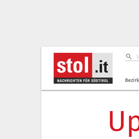
Bezir
Up