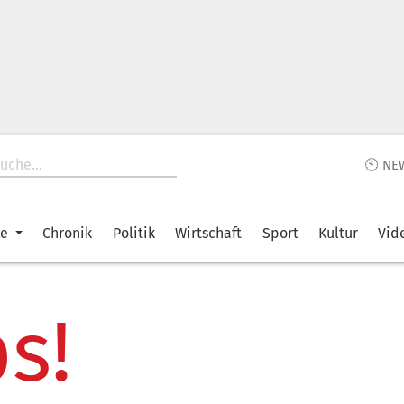
🕙 NE
ke
Chronik
Politik
Wirtschaft
Sport
Kultur
Vid
s!