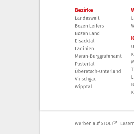
Bezirke
W
Landesweit
L
Bozen Leifers
W
Bozen Land
K
Eisacktal
Ü
Ladinien
K
Meran-Burggrafenamt
M
Pustertal
T
Überetsch-Unterland
L
Vinschgau
B
Wipptal
K
Werben auf STOL
Leser