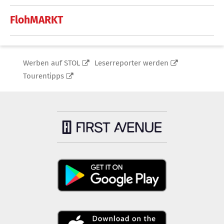
FlohMARKT
Werben auf STOL
Leserreporter werden
Tourentipps