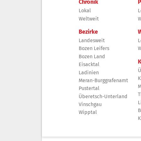
Chronik
P
Lokal
L
Weltweit
W
Bezirke
W
Landesweit
L
Bozen Leifers
W
Bozen Land
K
Eisacktal
Ü
Ladinien
K
Meran-Burggrafenamt
M
Pustertal
T
Überetsch-Unterland
L
Vinschgau
B
Wipptal
K