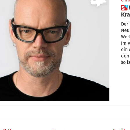
Chro
 Warum die Lage in den
Kran
ist
Der 
Neui
Wert
im 
ein 
den