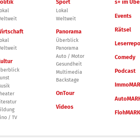
olitik
Sport
s+ im Übe
okal
Lokal
Events
eltweit
Weltweit
Rätsel
irtschaft
Panorama
okal
Überblick
Leserrepo
eltweit
Panorama
Auto / Motor
Comedy
ultur
Gesundheit
berblick
Podcast
Multimedia
unst
Backstage
ImmoMAR
usik
OnTour
heater
AutoMAR
iteratur
Videos
ildung
FlohMAR
ino / TV