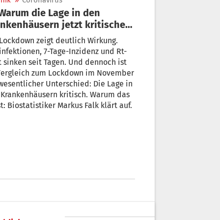
nik
»
Coronavirus
kenhäusern jetzt kritischer
 als im November
Lockdown zeigt deutlich Wirkung.
nfektionen, 7-Tage-Inzidenz und Rt-
 sinken seit Tagen. Und dennoch ist
Vergleich zum Lockdown im November
wesentlicher Unterschied: Die Lage in
 Krankenhäusern kritisch. Warum das
so ist: Biostatistiker Markus Falk klärt auf.