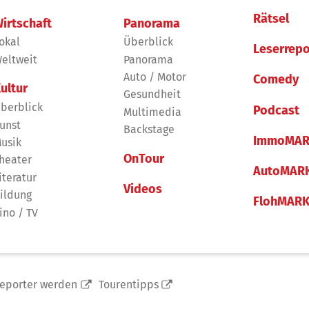
Rätsel
irtschaft
Panorama
okal
Überblick
Leserrepo
eltweit
Panorama
Auto / Motor
Comedy
ultur
Gesundheit
berblick
Podcast
Multimedia
unst
Backstage
ImmoMAR
usik
OnTour
heater
AutoMAR
iteratur
Videos
ildung
FlohMAR
ino / TV
reporter werden
Tourentipps