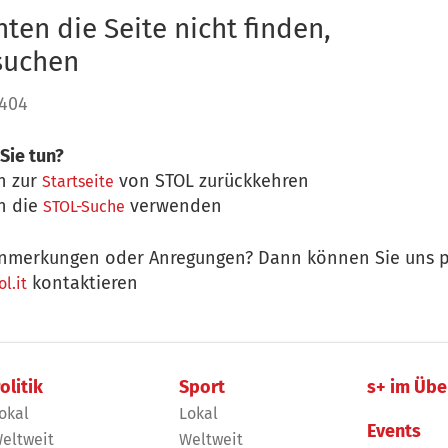
ten die Seite nicht finden,
 suchen
 404
Sie tun?
n zur
von STOL zurückkehren
Startseite
n die
verwenden
STOL-Suche
nmerkungen oder Anregungen? Dann können Sie uns p
kontaktieren
l.it
olitik
Sport
s+ im Übe
okal
Lokal
Events
eltweit
Weltweit