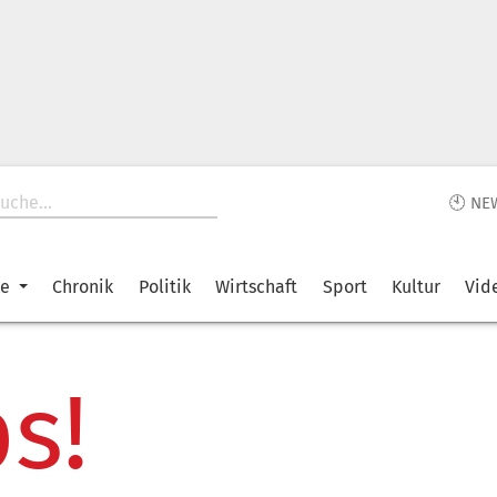
🕙 NE
ke
Chronik
Politik
Wirtschaft
Sport
Kultur
Vid
s!