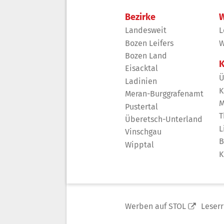
Bezirke
W
Landesweit
L
Bozen Leifers
W
Bozen Land
K
Eisacktal
Ü
Ladinien
K
Meran-Burggrafenamt
M
Pustertal
T
Überetsch-Unterland
L
Vinschgau
B
Wipptal
K
Werben auf STOL
Leser