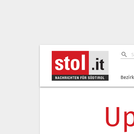
Bezir
Up