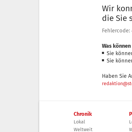
Wir konn
die Sie
Fehlercode:
Was können 
Sie könne
Sie könne
Haben Sie A
redaktion@sto
Chronik
P
Lokal
L
Weltweit
W