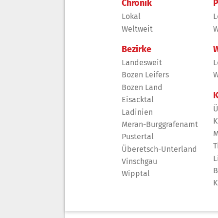
Chronik
P
Lokal
L
Weltweit
W
Bezirke
W
Landesweit
L
Bozen Leifers
W
Bozen Land
K
Eisacktal
Ü
Ladinien
K
Meran-Burggrafenamt
M
Pustertal
T
Überetsch-Unterland
L
Vinschgau
B
Wipptal
K