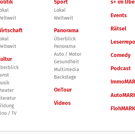
olitik
Sport
s+ im Übe
okal
Lokal
Events
eltweit
Weltweit
Rätsel
irtschaft
Panorama
okal
Überblick
Leserrepo
eltweit
Panorama
Auto / Motor
Comedy
ultur
Gesundheit
berblick
Podcast
Multimedia
unst
Backstage
ImmoMAR
usik
OnTour
heater
AutoMAR
iteratur
Videos
ildung
FlohMAR
ino / TV