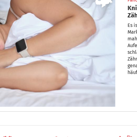
Pan
Kni
Zäh
Es i
Mark
mah
Auf
schl
Zäh
gen
häuf