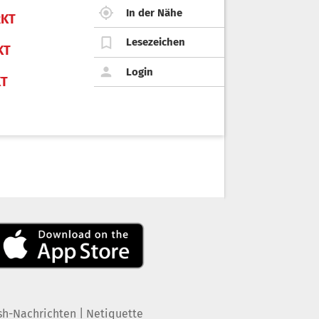
In der Nähe
KT
Lesezeichen
KT
Login
KT
|
sh-Nachrichten
Netiquette