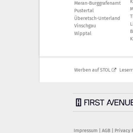
K
Meran-Burggrafenamt
M
Pustertal
T
Überetsch-Unterland
L
Vinschgau
B
Wipptal
K
Werben auf STOL
Leser
Impressum
|
AGB
|
Privacy 