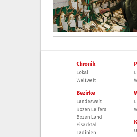
Chronik
P
Lokal
L
Weltweit
W
Bezirke
W
Landesweit
L
Bozen Leifers
W
Bozen Land
K
Eisacktal
Ü
Ladinien