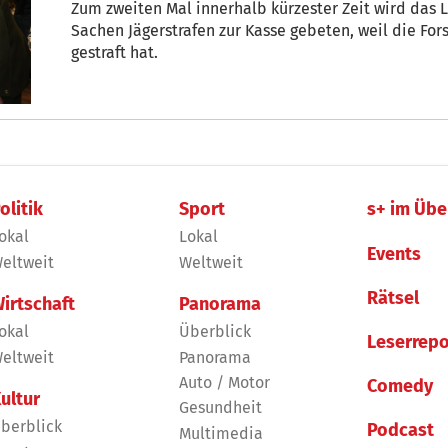
Zum zweiten Mal innerhalb kürzester Zeit wird das 
Sachen Jägerstrafen zur Kasse gebeten, weil die Fo
gestraft hat.
olitik
Sport
s+ im Übe
okal
Lokal
Events
eltweit
Weltweit
Rätsel
irtschaft
Panorama
okal
Überblick
Leserrepo
eltweit
Panorama
Auto / Motor
Comedy
ultur
Gesundheit
berblick
Podcast
Multimedia