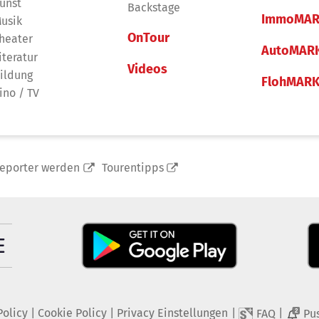
unst
Backstage
ImmoMAR
usik
OnTour
heater
AutoMAR
iteratur
Videos
ildung
FlohMAR
ino / TV
reporter werden
Tourentipps
Policy
|
Cookie Policy
|
Privacy Einstellungen
|
|
FAQ
Pu
2