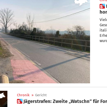
Chro
 Radarfallen nicht
hom
Viel
Ges
ital
Erh
wur
Chronik
»
Gericht
 Jägerstrafen: Zweite „Watschn“ für F