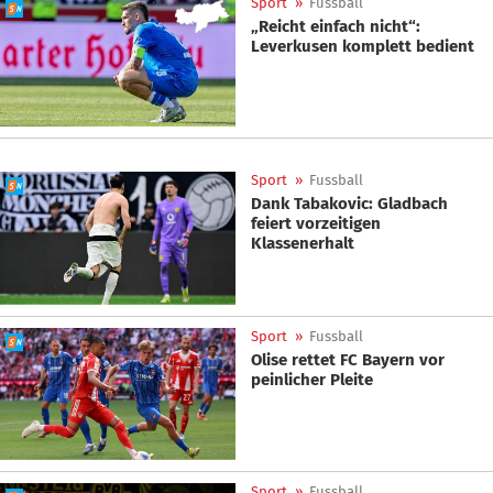
Sport
»
Fussball
„Reicht einfach nicht“:
Leverkusen komplett bedient
Sport
»
Fussball
Dank Tabakovic: Gladbach
feiert vorzeitigen
Klassenerhalt
Sport
»
Fussball
Olise rettet FC Bayern vor
peinlicher Pleite
Sport
»
Fussball