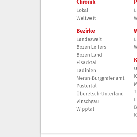
Chronik
P
Lokal
L
Weltweit
W
Bezirke
W
Landesweit
L
Bozen Leifers
W
Bozen Land
K
Eisacktal
Ü
Ladinien
K
Meran-Burggrafenamt
M
Pustertal
T
Überetsch-Unterland
L
Vinschgau
B
Wipptal
K