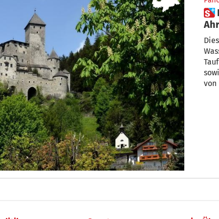
Pan
 Reinbach und Burg Taufers im
Ahr
Die
Wass
Tauf
sowi
von