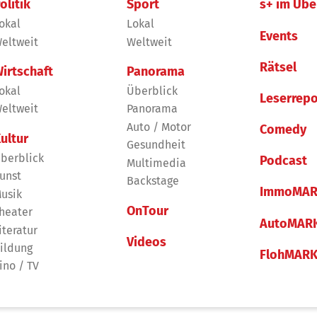
olitik
Sport
s+ im Übe
okal
Lokal
Events
eltweit
Weltweit
Rätsel
irtschaft
Panorama
okal
Überblick
Leserrepo
eltweit
Panorama
Auto / Motor
Comedy
ultur
Gesundheit
berblick
Podcast
Multimedia
unst
Backstage
ImmoMAR
usik
OnTour
heater
AutoMAR
iteratur
Videos
ildung
FlohMAR
ino / TV