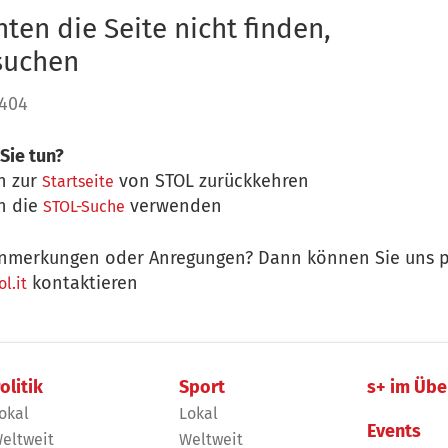
ten die Seite nicht finden,
 suchen
 404
Sie tun?
n zur
von STOL zurückkehren
Startseite
n die
verwenden
STOL-Suche
nmerkungen oder Anregungen? Dann können Sie uns p
kontaktieren
l.it
olitik
Sport
s+ im Übe
okal
Lokal
Events
eltweit
Weltweit