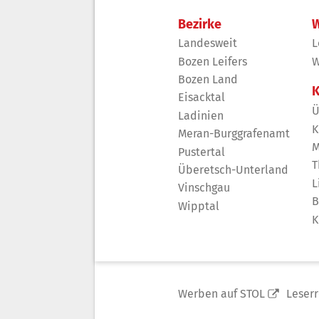
Bezirke
W
Landesweit
L
Bozen Leifers
W
Bozen Land
K
Eisacktal
Ü
Ladinien
K
Meran-Burggrafenamt
M
Pustertal
T
Überetsch-Unterland
L
Vinschgau
B
Wipptal
K
Werben auf STOL
Leser