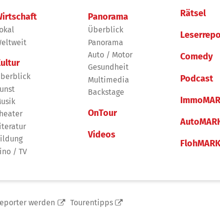
Rätsel
irtschaft
Panorama
okal
Überblick
Leserrepo
eltweit
Panorama
Auto / Motor
Comedy
ultur
Gesundheit
berblick
Podcast
Multimedia
unst
Backstage
ImmoMAR
usik
OnTour
heater
AutoMAR
iteratur
Videos
ildung
FlohMAR
ino / TV
reporter werden
Tourentipps