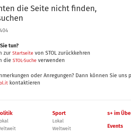
ten die Seite nicht finden,
 suchen
 404
Sie tun?
n zur
von STOL zurückkehren
Startseite
n die
verwenden
STOL-Suche
nmerkungen oder Anregungen? Dann können Sie uns p
kontaktieren
l.it
olitik
Sport
s+ im Übe
okal
Lokal
Events
eltweit
Weltweit