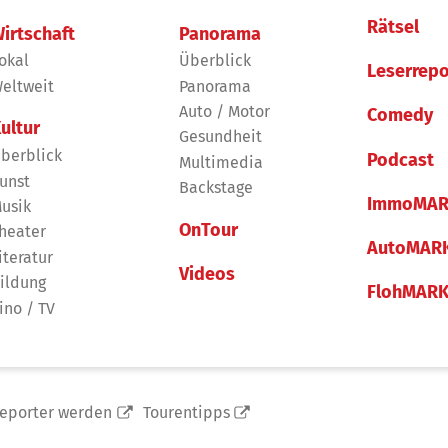
Rätsel
irtschaft
Panorama
okal
Überblick
Leserrepo
eltweit
Panorama
Auto / Motor
Comedy
ultur
Gesundheit
berblick
Podcast
Multimedia
unst
Backstage
ImmoMAR
usik
OnTour
heater
AutoMAR
iteratur
Videos
ildung
FlohMAR
ino / TV
reporter werden
Tourentipps