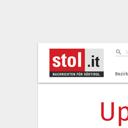
Bezir
Up