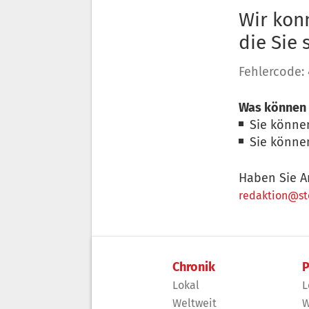
Wir konn
die Sie
Fehlercode:
Was können 
Sie könne
Sie könne
Haben Sie A
redaktion@sto
Chronik
P
Lokal
L
Weltweit
W