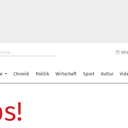
🕙 NE
ke
Chronik
Politik
Wirtschaft
Sport
Kultur
Vid
s!