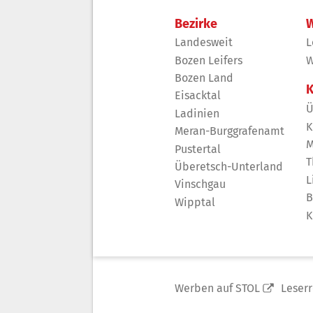
Bezirke
W
Landesweit
L
Bozen Leifers
W
Bozen Land
K
Eisacktal
Ü
Ladinien
K
Meran-Burggrafenamt
M
Pustertal
T
Überetsch-Unterland
L
Vinschgau
B
Wipptal
K
Werben auf STOL
Leser